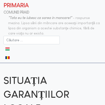
PRIMARIA
COMUNEI PRAID
"Tata eu te iubesc ca sarea in mancare!"
- raspunse
mezina. Lipsa sării din mâncare are aceeaşi importanţă ca
lipsa din organism a acestei substanţe chimice, fără de
care viaţa nu ar exista.
Selectați limba dvs
SITUAȚIA
GARANȚIILOR