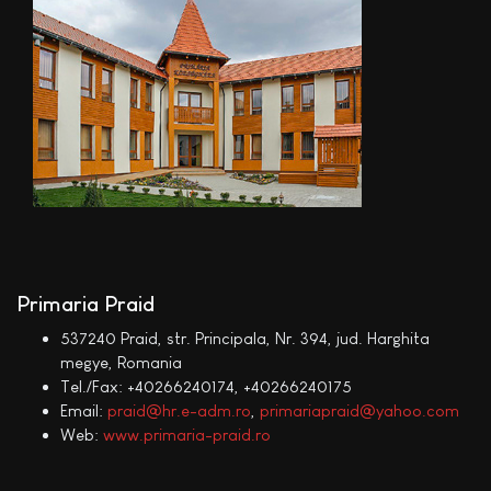
Primaria Praid
537240 Praid, str. Principala, Nr. 394, jud. Harghita
megye, Romania
Tel./Fax: +40266240174, +40266240175
Email:
praid@hr.e-adm.ro
,
primariapraid@yahoo.com
Web:
www.primaria-praid.ro