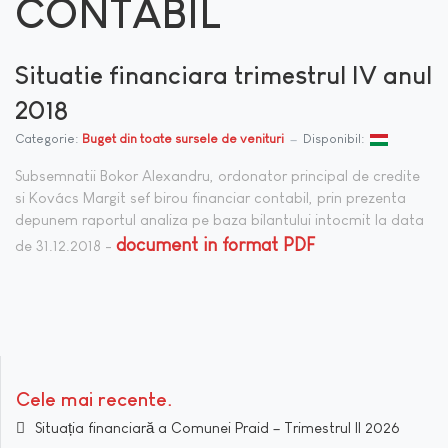
CONTABIL
Situatie financiara trimestrul IV anul
2018
Categorie:
Buget din toate sursele de venituri
Disponibil:
Subsemnatii Bokor Alexandru, ordonator principal de credite
si Kovács Margit sef birou financiar contabil, prin prezenta
depunem raportul analiza pe baza bilantului intocmit la data
document in format PDF
de 31.12.2018 -
Cele mai recente
Situația financiară a Comunei Praid – Trimestrul II 2026