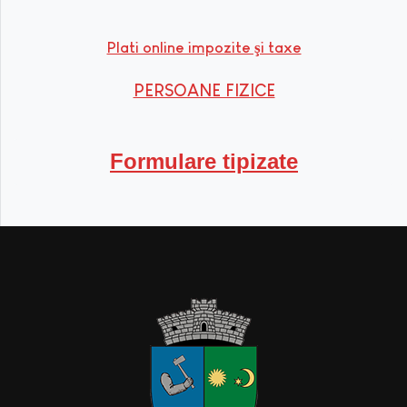
Plati online impozite şi taxe
PERSOANE FIZICE
Formulare tipizate