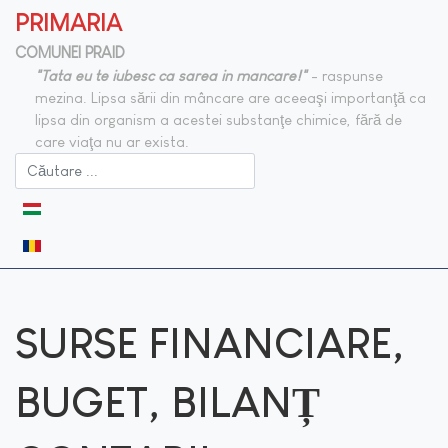
PRIMARIA
COMUNEI PRAID
"Tata eu te iubesc ca sarea in mancare!"
- raspunse
mezina. Lipsa sării din mâncare are aceeaşi importanţă ca
lipsa din organism a acestei substanţe chimice, fără de
care viaţa nu ar exista.
Selectați limba dvs
SURSE FINANCIARE,
BUGET, BILANȚ