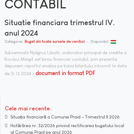
CONTABIL
Situatie financiara trimestrul IV.
anul 2024
Categorie:
Buget din toate sursele de venituri
Disponibil:
Subsemnatii Nyágrus László, ordonator principal de credite si
Kovács Margit sef birou financiar contabil, prin prezenta
depunem raportul analiza pe baza bilantului intocmit la data
document in format PDF
de 31.12.2024 -
Cele mai recente
Situația financiară a Comunei Praid – Trimestrul II 2026
Hotărârea nr. 32/2026 privind rectificarea bugetului local
al Comunei Praid pe anul 2026