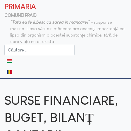
PRIMARIA
COMUNEI PRAID
"Tata eu te iubesc ca sarea in mancare!"
- raspunse
mezina. Lipsa sării din mâncare are aceeaşi importanţă ca
lipsa din organism a acestei substanţe chimice, fără de
care viaţa nu ar exista.
Selectați limba dvs
SURSE FINANCIARE,
BUGET, BILANȚ