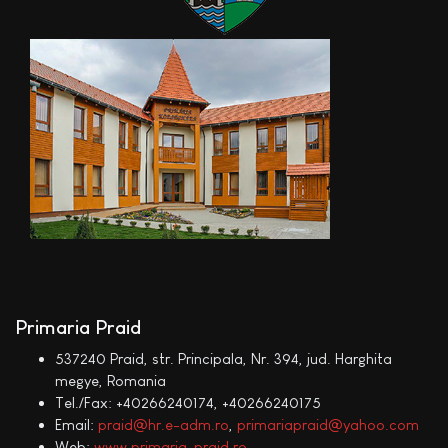
Primaria Praid
537240 Praid, str. Principala, Nr. 394, jud. Harghita
megye, Romania
Tel./Fax: +40266240174, +40266240175
Email:
praid@hr.e-adm.ro
,
primariapraid@yahoo.com
Web:
www.primaria-praid.ro