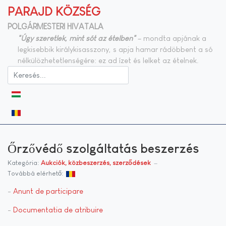
PARAJD KÖZSÉG
POLGÁRMESTERI HIVATALA
"Úgy szeretlek, mint sót az ételben"
– mondta apjának a
legkisebbik királykisasszony, s apja hamar rádöbbent a só
nélkülözhetetlenségére: ez ad ízet és lelket az ételnek.
Válasszon nyelvet
Őrzővédő szolgáltatás beszerzés
Kategória:
Aukciók, közbeszerzés, szerződések
Továbbá elérhető:
-
Anunt de participare
-
Documentatia de atribuire