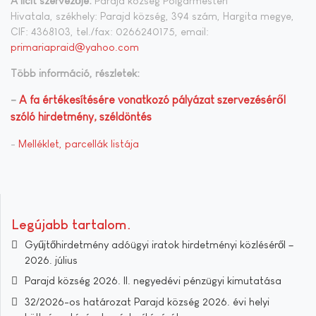
A licit szervezője:
Parajd község Polgármesteri
Hivatala, székhely: Parajd község, 394 szám, Hargita megye,
CIF: 4368103, tel./fax: 0266240175, email:
primariapraid@yahoo.com
Több információ, részletek:
-
A fa értékesítésére vonatkozó pályázat szervezéséről
szóló hirdetmény, széldöntés
-
Melléklet, parcellák listája
Legújabb tartalom
Gyűjtőhirdetmény adóügyi iratok hirdetményi közléséről –
2026. július
Parajd község 2026. II. negyedévi pénzügyi kimutatása
32/2026-os határozat Parajd község 2026. évi helyi