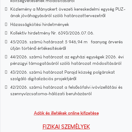
költségvetésének módosításáról
Közlemény a Mányakert övezeti kereskedelmi egység PUZ-
ának jóváhagyásáról szóló határozattervezetről
Házasságkötési hirdetmények
Kollektív hirdetmény Nr. 6393/2026.07.06.
45/2026. számú határozat 5 946,94 m³ faanyag árverés
útján történő értékesítéséről
44/2026. számú határozat az egyházi egységek 2026. évi
pénzügyi támogatásáról szóló határozat módosításáról
43/2026. számú határozat Parajd község polgárokat
szolgáló digitalizációs projektjéről
42/2026. számú határozat a felsősófalvi ivóvízellátási és
szennyvízcsatorna-hálózati beruházásról
Adók és illetékek online kifizetése
FIZIKAI SZEMÉLYEK