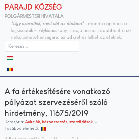
PARAJD KÖZSÉG
POLGÁRMESTERI HIVATALA
"Úgy szeretlek, mint sót az ételben"
– mondta apjának a
legkisebbik királykisasszony, s apja hamar rádöbbent a só
nélkülözhetetlenségére: ez ad ízet és lelket az ételnek.
Válasszon nyelvet
A fa értékesítésére vonatkozó
pályázat szervezéséről szóló
hirdetmény, 11675/2019
Kategória:
Aukciók, közbeszerzés, szerződések
Továbbá elérhető: