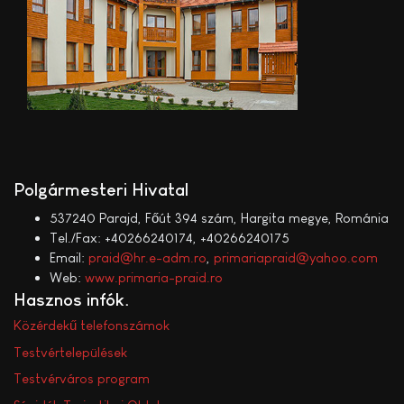
Polgármesteri Hivatal
537240 Parajd, Főút 394 szám, Hargita megye, Románia
Tel./Fax: +40266240174, +40266240175
Email:
praid@hr.e-adm.ro
,
primariapraid@yahoo.com
Web:
www.primaria-praid.ro
Hasznos infók
Közérdekű telefonszámok
Testvértelepülések
Testvérváros program