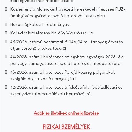
költségvetésének módosításáról
Közlemény a Mányakert övezeti kereskedelmi egység PUZ-
ának jóváhagyásáról szóló határozattervezetről
Házasságkötési hirdetmények
Kollektív hirdetmény Nr. 6393/2026.07.06.
45/2026. számú határozat 5 946,94 m³ faanyag árverés
útján történő értékesítéséről
44/2026. számú határozat az egyházi egységek 2026. évi
pénzügyi támogatásáról szóló határozat módosításáról
43/2026. számú határozat Parajd község polgárokat
szolgáló digitalizációs projektjéről
42/2026. számú határozat a felsősófalvi ivóvízellátási és
szennyvízcsatorna-hálózati beruházásról
Adók és illetékek online kifizetése
FIZIKAI SZEMÉLYEK