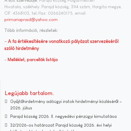
A licit szervezője:
Parajd község Polgármesteri
Hivatala, székhely: Parajd község, 394 szám, Hargita megye,
CIF: 4368103, tel./fax: 0266240175, email:
primariapraid@yahoo.com
Több információ, részletek:
-
A fa értékesítésére vonatkozó pályázat szervezéséről
szóló hirdetmény
-
Melléklet, parcellák listája
Legújabb tartalom
Gyűjtőhirdetmény adóügyi iratok hirdetményi közléséről –
2026. július
Parajd község 2026. II. negyedévi pénzügyi kimutatása
32/2026-os határozat Parajd község 2026. évi helyi