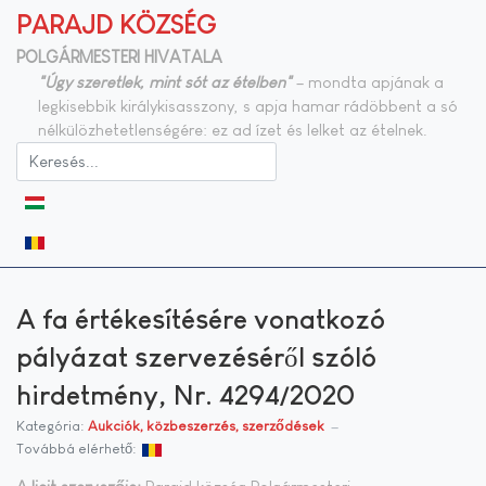
PARAJD KÖZSÉG
POLGÁRMESTERI HIVATALA
"Úgy szeretlek, mint sót az ételben"
– mondta apjának a
legkisebbik királykisasszony, s apja hamar rádöbbent a só
nélkülözhetetlenségére: ez ad ízet és lelket az ételnek.
Válasszon nyelvet
A fa értékesítésére vonatkozó
pályázat szervezéséről szóló
hirdetmény, Nr. 4294/2020
Kategória:
Aukciók, közbeszerzés, szerződések
Továbbá elérhető: