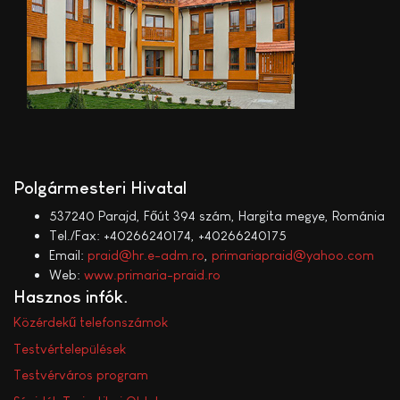
Polgármesteri Hivatal
537240 Parajd, Főút 394 szám, Hargita megye, Románia
Tel./Fax: +40266240174, +40266240175
Email:
praid@hr.e-adm.ro
,
primariapraid@yahoo.com
Web:
www.primaria-praid.ro
Hasznos infók
Közérdekű telefonszámok
Testvértelepülések
Testvérváros program