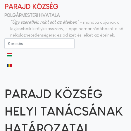
PARAJD KÖZSÉG
POLGÁRMESTERI HIVATALA
"Úgy szeretlek, mint sót az ételben"
– mondta apjának a
legkisebbik királykisasszony, s apja hamar rádöbbent a só
nélkülözhetetlenségére: ez ad ízet és lelket az ételnek.
Válasszon nyelvet
PARAJD KÖZSÉG
HELYI TANÁCSÁNAK
HATÁROZATAI