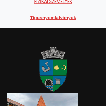
FIZIKAI SZEMÉLYEK
Típusnyomtatványok