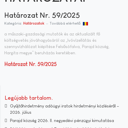
Határozat Nr. 59/2025
Kategória:
Határozatok
Továbbá elérhető:
a műszaki-gazdasági mutatók és az aktualizált fő
költségvetés jóváhagyásáról az „Ivóvízellátás és
szennyvízhálózat kiépítése Felsősófalva, Parajd község,
Hargita megye” beruházás keretében.
Határozat Nr. 59/2025
Legújabb tartalom
Gyűjtőhirdetmény adóügyi iratok hirdetményi közléséről –
2026. július
Parajd község 2026. II. negyedévi pénzügyi kimutatása