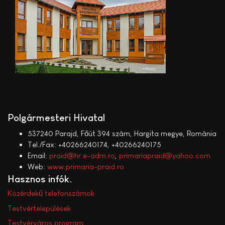
Polgármesteri Hivatal
537240 Parajd, Főút 394 szám, Hargita megye, Románia
Tel./Fax: +40266240174, +40266240175
Email:
praid@hr.e-adm.ro
,
primariapraid@yahoo.com
Web:
www.primaria-praid.ro
Hasznos infók
Közérdekű telefonszámok
Testvértelepülések
Testvérváros program