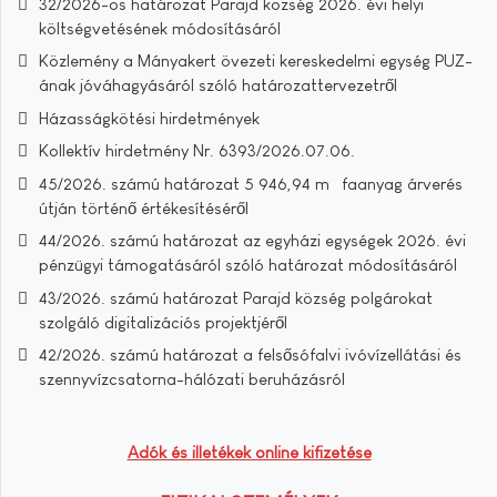
32/2026-os határozat Parajd község 2026. évi helyi
költségvetésének módosításáról
Közlemény a Mányakert övezeti kereskedelmi egység PUZ-
ának jóváhagyásáról szóló határozattervezetről
Házasságkötési hirdetmények
Kollektív hirdetmény Nr. 6393/2026.07.06.
45/2026. számú határozat 5 946,94 m³ faanyag árverés
útján történő értékesítéséről
44/2026. számú határozat az egyházi egységek 2026. évi
pénzügyi támogatásáról szóló határozat módosításáról
43/2026. számú határozat Parajd község polgárokat
szolgáló digitalizációs projektjéről
42/2026. számú határozat a felsősófalvi ivóvízellátási és
szennyvízcsatorna-hálózati beruházásról
Adók és illetékek online kifizetése