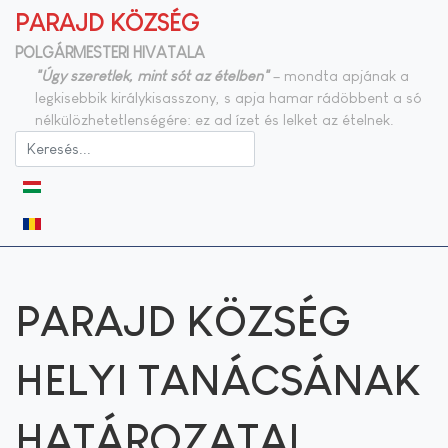
PARAJD KÖZSÉG
POLGÁRMESTERI HIVATALA
"Úgy szeretlek, mint sót az ételben"
– mondta apjának a
legkisebbik királykisasszony, s apja hamar rádöbbent a só
nélkülözhetetlenségére: ez ad ízet és lelket az ételnek.
Válasszon nyelvet
PARAJD KÖZSÉG
HELYI TANÁCSÁNAK
HATÁROZATAI