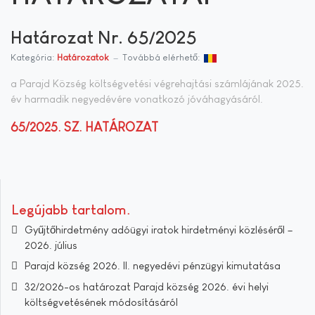
Határozat Nr. 65/2025
Kategória:
Határozatok
Továbbá elérhető:
a Parajd Község költségvetési végrehajtási számlájának 2025.
év harmadik negyedévére vonatkozó jóváhagyásáról.
65/2025. SZ. HATÁROZAT
Legújabb tartalom
Gyűjtőhirdetmény adóügyi iratok hirdetményi közléséről –
2026. július
Parajd község 2026. II. negyedévi pénzügyi kimutatása
32/2026-os határozat Parajd község 2026. évi helyi
költségvetésének módosításáról