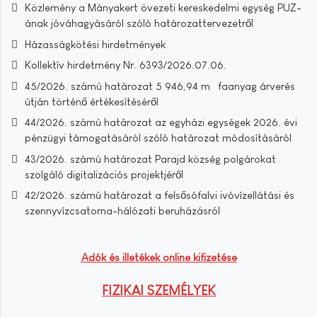
Közlemény a Mányakert övezeti kereskedelmi egység PUZ-
ának jóváhagyásáról szóló határozattervezetről
Házasságkötési hirdetmények
Kollektív hirdetmény Nr. 6393/2026.07.06.
45/2026. számú határozat 5 946,94 m³ faanyag árverés
útján történő értékesítéséről
44/2026. számú határozat az egyházi egységek 2026. évi
pénzügyi támogatásáról szóló határozat módosításáról
43/2026. számú határozat Parajd község polgárokat
szolgáló digitalizációs projektjéről
42/2026. számú határozat a felsősófalvi ivóvízellátási és
szennyvízcsatorna-hálózati beruházásról
Adók és illetékek online kifizetése
FIZIKAI SZEMÉLYEK