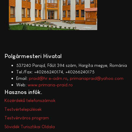
Polgármesteri Hivatal
537240 Parajd, Főút 394 szám, Hargita megye, Románia
Tel./Fax: +40266240174, +40266240175
Email:
praid@hr.e-adm.ro
,
primariapraid@yahoo.com
Web:
www.primaria-praid.ro
Hasznos infók
Közérdekű telefonszámok
Testvértelepülések
Testvérváros program
Sóvidék Turisztikai Oldala