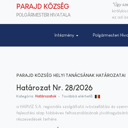
"Úgy sze
PARAJD KÖZSÉG
királyki
POLGÁRMESTERI HIVATALA
ez ad íze
Intézmény
Polgármesteri Hiva
PARAJD KÖZSÉG HELYI TANÁCSÁNAK HATÁROZATAI
Határozat Nr. 28/2026
Kategória:
Határozatok
Továbbá elérhető:
a HARVIZ S.A. regionális szolgáltató ivóvízellátási és sze
fejlesztési alap többéves felhasználásának jóváhagyásáról
részesedések terhére.