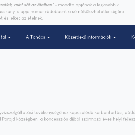
retlek, mint sót az ételben"
– mondta apjának a legkisebbik
sasszony, s apja hamar rádöbbent a só nélkülözhetetlenségére:
t és lelket az ételnek.
tal
A Tanács
Közérdekű információk
K
nnyvízszolgáltatási tevékenységéhez kapcsolódó karbantartási, pótlá
 Parajd községben, a koncessziós díjból származó éves helyi fejlesz