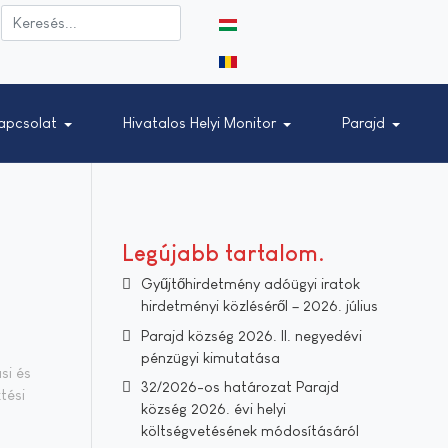
Válasszon nyelvet
apcsolat
Hivatalos Helyi Monitor
Parajd
Legújabb tartalom
Gyűjtőhirdetmény adóügyi iratok
hirdetményi közléséről – 2026. július
Parajd község 2026. II. negyedévi
pénzügyi kimutatása
si és
32/2026-os határozat Parajd
tési
község 2026. évi helyi
költségvetésének módosításáról