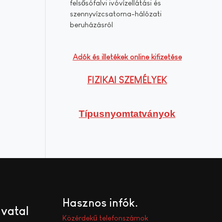
felsősófalvi ivóvízellátási és
szennyvízcsatorna-hálózati
beruházásról
Adók és illetékek online kifizetése
FIZIKAI SZEMÉLYEK
Típusnyomtatványok
Hasznos infók
ivatal
Közérdekű telefonszámok