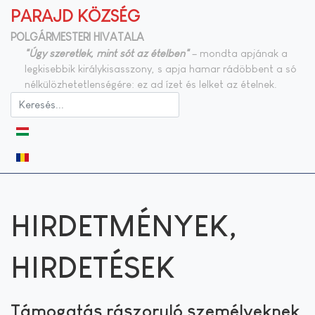
PARAJD KÖZSÉG
POLGÁRMESTERI HIVATALA
"Úgy szeretlek, mint sót az ételben"
– mondta apjának a
legkisebbik királykisasszony, s apja hamar rádöbbent a só
nélkülözhetetlenségére: ez ad ízet és lelket az ételnek.
Válasszon nyelvet
HIRDETMÉNYEK,
HIRDETÉSEK
Támogatás rászoruló személyeknek