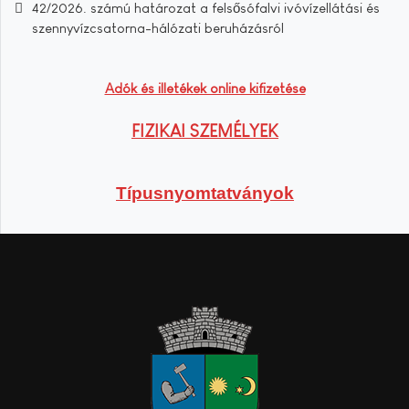
42/2026. számú határozat a felsősófalvi ivóvízellátási és
szennyvízcsatorna-hálózati beruházásról
Adók és illetékek online kifizetése
FIZIKAI SZEMÉLYEK
Típusnyomtatványok