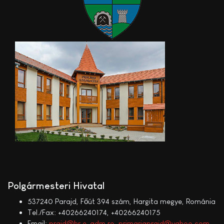
Polgármesteri Hivatal
537240 Parajd, Főút 394 szám, Hargita megye, Románia
Tel./Fax: +40266240174, +40266240175
Email:
praid@hr.e-adm.ro
,
primariapraid@yahoo.com