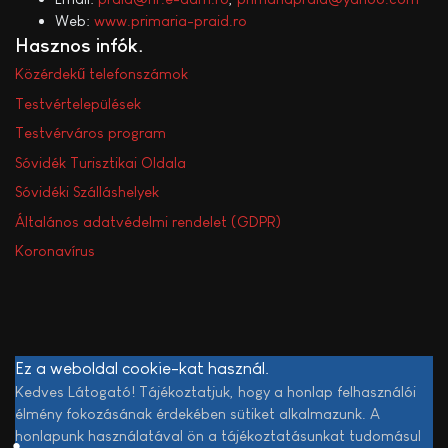
Web:
www.primaria-praid.ro
Hasznos infók
Közérdekű telefonszámok
Testvértelepülések
Testvérváros program
Sóvidék Turisztikai Oldala
Sóvidéki Szálláshelyek
Általános adatvédelmi rendelet (GDPR)
Koronavírus
Ez a weboldal cookie-kat használ.
Kedves Látogató! Tájékoztatjuk, hogy a honlap felhasználói
élmény fokozásának érdekében sütiket alkalmazunk. A
honlapunk használatával ön a tájékoztatásunkat tudomásul