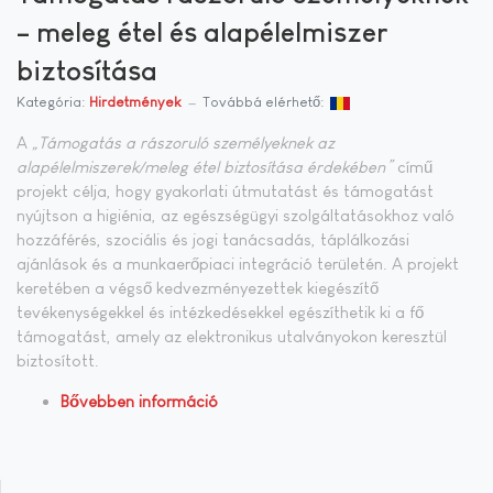
– meleg étel és alapélelmiszer
biztosítása
Kategória:
Hirdetmények
Továbbá elérhető:
A
„Támogatás a rászoruló személyeknek az
alapélelmiszerek/meleg étel biztosítása érdekében”
című
projekt célja, hogy gyakorlati útmutatást és támogatást
nyújtson a higiénia, az egészségügyi szolgáltatásokhoz való
hozzáférés, szociális és jogi tanácsadás, táplálkozási
ajánlások és a munkaerőpiaci integráció területén. A projekt
keretében a végső kedvezményezettek kiegészítő
tevékenységekkel és intézkedésekkel egészíthetik ki a fő
támogatást, amely az elektronikus utalványokon keresztül
biztosított.
Bővebben információ