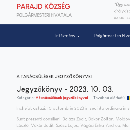
"Úgy sze
PARAJD KÖZSÉG
királyki
POLGÁRMESTERI HIVATALA
ez ad íze
Intézmény
Polgármesteri Hiva
A TANÁCSÜLÉSEK JEGYZŐKÖNYVEI
Jegyzőkönyv - 2023. 10. 03.
Kategória:
A tanácsülések jegyzőkönyvei
Továbbá elérhető:
Incheiat astazi, 10 octombrie 2023 in sedinta ordinara in sa
Sunt prezenti consilierii: Balázs Zsolt, Bokor Zoltán, Mold
László, Vákár Judit, Szász Lajos, Vágási Erika-Andrea, Ma