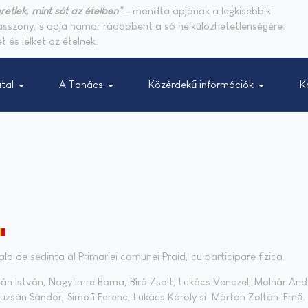
retlek, mint sót az ételben"
– mondta apjának a legkisebbik
sasszony, s apja hamar rádöbbent a só nélkülözhetetlenségére:
t és lelket az ételnek.
tal
A Tanács
Közérdekű információk
K
la de sedinta al Primariei comunei Praid, cu participare fizica.
ován István, Nagy Imre Barna, Bíró Zsolt, Lukács Venczel, Molnár And
ruzsán Sándor, Simofi Ferenc, Lukács Károly si Márton Zoltán-Ernő.