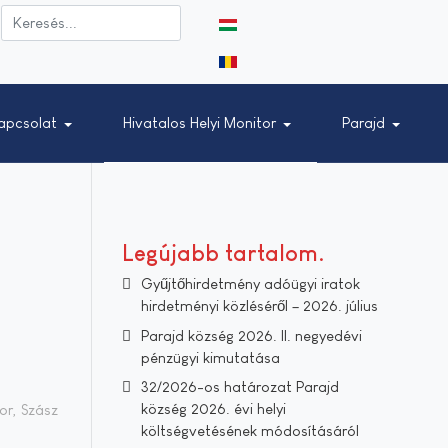
Válasszon nyelvet
apcsolat
Hivatalos Helyi Monitor
Parajd
Legújabb tartalom
Gyűjtőhirdetmény adóügyi iratok
hirdetményi közléséről – 2026. július
Parajd község 2026. II. negyedévi
pénzügyi kimutatása
32/2026-os határozat Parajd
község 2026. évi helyi
or, Szász
költségvetésének módosításáról