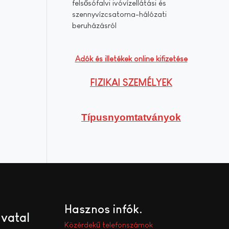
felsősófalvi ivóvízellátási és
szennyvízcsatorna-hálózati
beruházásról
Adók és illetékek online kifizetése
FIZIKAI SZEMÉLYEK
Típusnyomtatványok
Hasznos infók
ivatal
Közérdekű telefonszámok