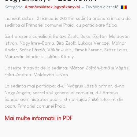
Kategória:
A tanácsülések jegyzőkönyvei
Továbbá elérhető:
Incheiat astazi, 31 ianuarie 2024 in sedinta ordinara in sala de
sedinta al Primariei comunei Praid, cu participare fizica.
Sunt prezenti consilierii: Balázs Zsolt, Bokor Zoltán, Moldován
István, Nagy Imre-Barna, Bíró Zsolt, Lukács Venczel, Molnár
Andor, Szász László, Vákár Judit., Simofi Ferenc, Szász Lajos,
Maruzsán Sándor si Lukács Károly.
Lipseste motivat de la sedinta: Márton Zoltán-Ernő si Vágási
Erika-Andrea. Moldovan Istvan.
La sedinta mai participa: d-ul Nyágrus László primar, d-na
Nagy Angela, secretarul general al comunei, d-l Ambrus
Sándor administrator public, d-na Hajdu Enikő referent din
cadru Primariei comunei Praid.
Mai multe informatii in PDF