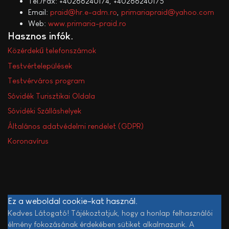
Tel./Fax: +40266240174, +40266240175
Email:
praid@hr.e-adm.ro
,
primariapraid@yahoo.com
Web:
www.primaria-praid.ro
Hasznos infók
Közérdekű telefonszámok
Testvértelepülések
Testvérváros program
Sóvidék Turisztikai Oldala
Sóvidéki Szálláshelyek
Általános adatvédelmi rendelet (GDPR)
Koronavírus
Ez a weboldal cookie-kat használ.
Kedves Látogató! Tájékoztatjuk, hogy a honlap felhasználói
élmény fokozásának érdekében sütiket alkalmazunk. A