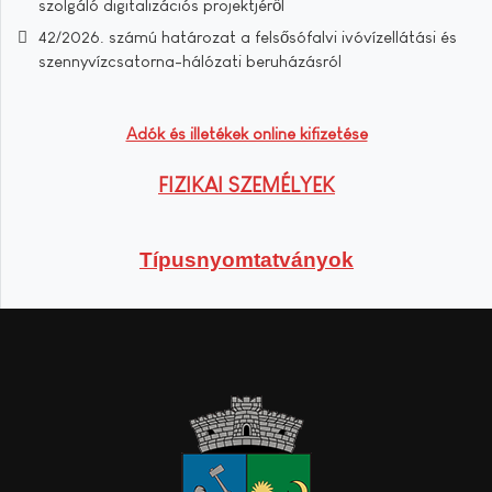
szolgáló digitalizációs projektjéről
42/2026. számú határozat a felsősófalvi ivóvízellátási és
szennyvízcsatorna-hálózati beruházásról
Adók és illetékek online kifizetése
FIZIKAI SZEMÉLYEK
Típusnyomtatványok