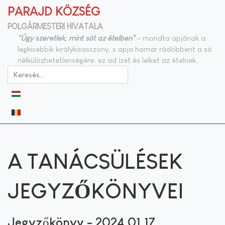
PARAJD KÖZSÉG
POLGÁRMESTERI HIVATALA
"Úgy szeretlek, mint sót az ételben"
– mondta apjának a
legkisebbik királykisasszony, s apja hamar rádöbbent a só
nélkülözhetetlenségére: ez ad ízet és lelket az ételnek.
Válasszon nyelvet
A TANÁCSÜLÉSEK
JEGYZŐKÖNYVEI
Jegyzőkönyv - 2024.01.17.