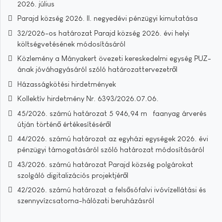
2026. július
Parajd község 2026. II. negyedévi pénzügyi kimutatása
32/2026-os határozat Parajd község 2026. évi helyi
költségvetésének módosításáról
Közlemény a Mányakert övezeti kereskedelmi egység PUZ-
ának jóváhagyásáról szóló határozattervezetről
Házasságkötési hirdetmények
Kollektív hirdetmény Nr. 6393/2026.07.06.
45/2026. számú határozat 5 946,94 m³ faanyag árverés
útján történő értékesítéséről
44/2026. számú határozat az egyházi egységek 2026. évi
pénzügyi támogatásáról szóló határozat módosításáról
43/2026. számú határozat Parajd község polgárokat
szolgáló digitalizációs projektjéről
42/2026. számú határozat a felsősófalvi ivóvízellátási és
szennyvízcsatorna-hálózati beruházásról