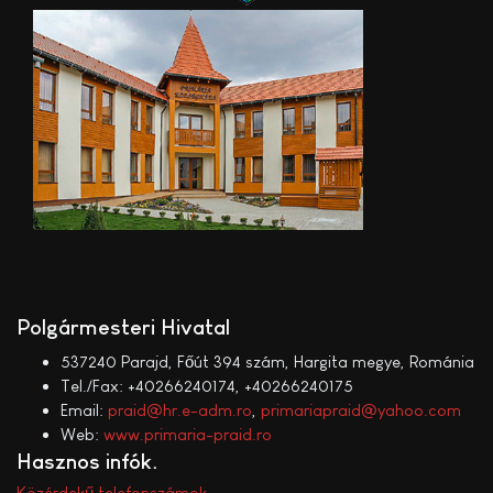
Polgármesteri Hivatal
537240 Parajd, Főút 394 szám, Hargita megye, Románia
Tel./Fax: +40266240174, +40266240175
Email:
praid@hr.e-adm.ro
,
primariapraid@yahoo.com
Web:
www.primaria-praid.ro
Hasznos infók
Közérdekű telefonszámok