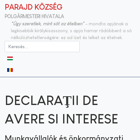
PARAJD KÖZSÉG
POLGÁRMESTERI HIVATALA
"Úgy szeretlek, mint sót az ételben"
– mondta apjának a
legkisebbik királykisasszony, s apja hamar rádöbbent a só
nélkülözhetetlenségére: ez ad ízet és lelket az ételnek.
Válasszon nyelvet
DECLARAŢII DE
AVERE SI INTERESE
Munkavállalók és önkormányzati