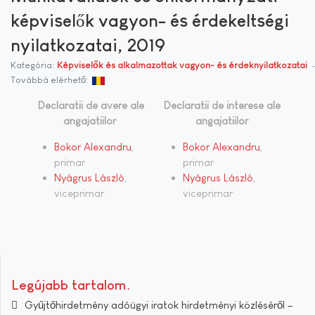
képviselők vagyon- és érdekeltségi
nyilatkozatai, 2019
Kategória:
Képviselők és alkalmazottak vagyon- és érdeknyilatkozatai
Továbbá elérhető:
Declaratii de avere ale
Declaratii de interese ale
angajatiilor
angajatiilor
Bokor Alexandru
,
Bokor Alexandru
,
primar
primar
Nyágrus László
,
Nyágrus László
,
viceprimar
viceprimar
Legújabb tartalom
Gyűjtőhirdetmény adóügyi iratok hirdetményi közléséről –