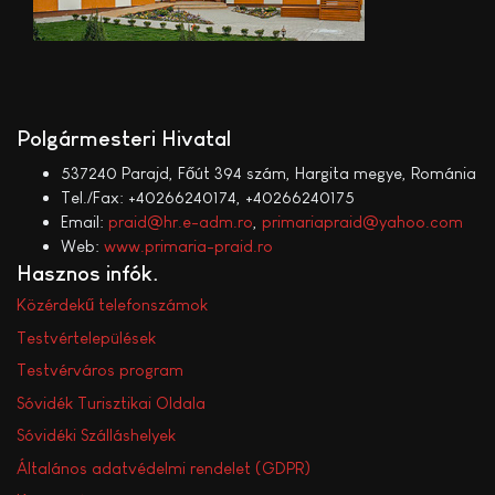
Polgármesteri Hivatal
537240 Parajd, Főút 394 szám, Hargita megye, Románia
Tel./Fax: +40266240174, +40266240175
Email:
praid@hr.e-adm.ro
,
primariapraid@yahoo.com
Web:
www.primaria-praid.ro
Hasznos infók
Közérdekű telefonszámok
Testvértelepülések
Testvérváros program
Sóvidék Turisztikai Oldala
Sóvidéki Szálláshelyek
Általános adatvédelmi rendelet (GDPR)