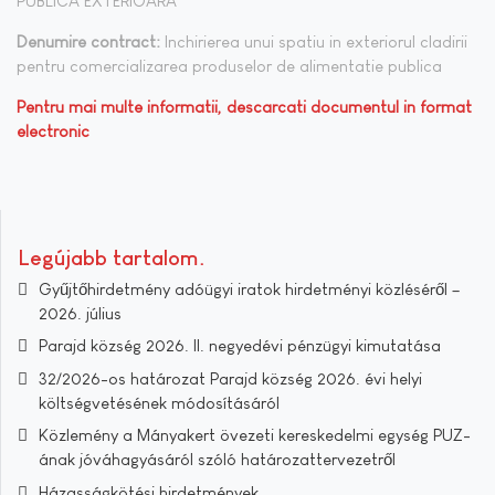
PUBLICA EXTERIOARA
Denumire contract:
Inchirierea unui spatiu in exteriorul cladirii
pentru comercializarea produselor de alimentatie publica
Pentru mai multe informatii, descarcati documentul in format
electronic
Legújabb tartalom
Gyűjtőhirdetmény adóügyi iratok hirdetményi közléséről –
2026. július
Parajd község 2026. II. negyedévi pénzügyi kimutatása
32/2026-os határozat Parajd község 2026. évi helyi
költségvetésének módosításáról
Közlemény a Mányakert övezeti kereskedelmi egység PUZ-
ának jóváhagyásáról szóló határozattervezetről
Házasságkötési hirdetmények