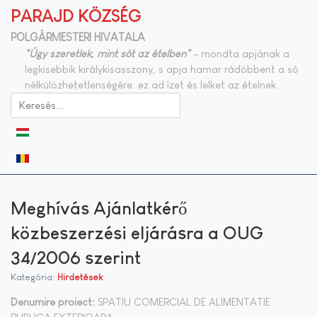
PARAJD KÖZSÉG
POLGÁRMESTERI HIVATALA
"Úgy szeretlek, mint sót az ételben"
– mondta apjának a
legkisebbik királykisasszony, s apja hamar rádöbbent a só
nélkülözhetetlenségére: ez ad ízet és lelket az ételnek.
Válasszon nyelvet
Meghívás Ajánlatkérő
közbeszerzési eljárásra a OUG
34/2006 szerint
Kategória:
Hirdetések
Denumire proiect:
SPATIU COMERCIAL DE ALIMENTATIE