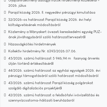
Gyűjtőhirdetmény adóügyi iratok hirdetményi közléséről –
2026. július
Parajd község 2026. II. negyedévi pénzügyi kimutatása
32/2026-os határozat Parajd község 2026. évi helyi
költségvetésének módosításáról
Közlemény a Mányakert övezeti kereskedelmi egység PUZ-
ának jóváhagyásáról szóló határozattervezetről
Házasságkötési hirdetmények
Kollektív hirdetmény Nr. 6393/2026.07.06.
45/2026. számú határozat 5 946,94 m³ faanyag árverés
útján történő értékesítéséről
44/2026. számú határozat az egyházi egységek 2026. évi
pénzügyi támogatásáról szóló határozat módosításáról
43/2026. számú határozat Parajd község polgárokat
szolgáló digitalizációs projektjéről
42/2026. számú határozat a felsősófalvi ivóvízellátási és
szennyvízcsatorna-hálózati beruházásról