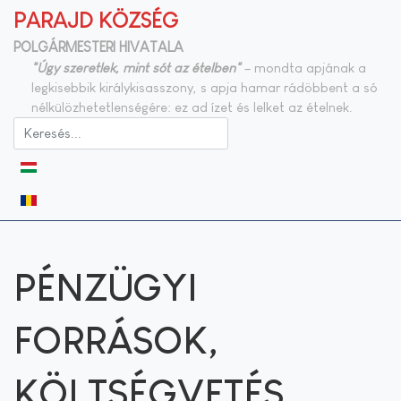
PARAJD KÖZSÉG
POLGÁRMESTERI HIVATALA
"Úgy szeretlek, mint sót az ételben"
– mondta apjának a
legkisebbik királykisasszony, s apja hamar rádöbbent a só
nélkülözhetetlenségére: ez ad ízet és lelket az ételnek.
Válasszon nyelvet
PÉNZÜGYI
FORRÁSOK,
KÖLTSÉGVETÉS,