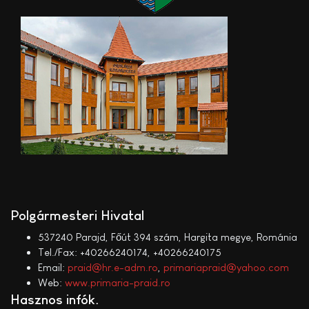
Polgármesteri Hivatal
537240 Parajd, Főút 394 szám, Hargita megye, Románia
Tel./Fax: +40266240174, +40266240175
Email:
praid@hr.e-adm.ro
,
primariapraid@yahoo.com
Web:
www.primaria-praid.ro
Hasznos infók