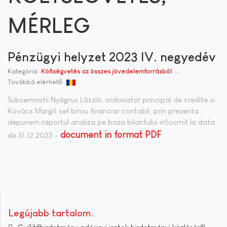
MÉRLEG
Pénzügyi helyzet 2023 IV. negyedév
Kategória:
Költségvetés az összes jövedelemforrásból
Továbbá elérhető:
Subsemnatii Nyágrus László, ordonator principal de credite si
Kovács Margit sef birou financiar contabil, prin prezenta
depunem raportul analiza pe baza bilantului intocmit la data
document in format PDF
de 31.12.2023 -
Legújabb tartalom