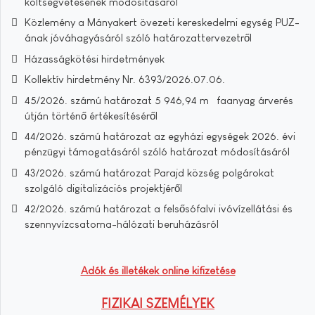
költségvetésének módosításáról
Közlemény a Mányakert övezeti kereskedelmi egység PUZ-
ának jóváhagyásáról szóló határozattervezetről
Házasságkötési hirdetmények
Kollektív hirdetmény Nr. 6393/2026.07.06.
45/2026. számú határozat 5 946,94 m³ faanyag árverés
útján történő értékesítéséről
44/2026. számú határozat az egyházi egységek 2026. évi
pénzügyi támogatásáról szóló határozat módosításáról
43/2026. számú határozat Parajd község polgárokat
szolgáló digitalizációs projektjéről
42/2026. számú határozat a felsősófalvi ivóvízellátási és
szennyvízcsatorna-hálózati beruházásról
Adók és illetékek online kifizetése
FIZIKAI SZEMÉLYEK