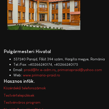
Polgármesteri Hivatal
537240 Parajd, Főút 394 szám, Hargita megye, Románia
Tel./Fax: +40266240174, +40266240175
Email:
praid@hr.e-adm.ro
,
primariapraid@yahoo.com
Web:
www.primaria-praid.ro
Hasznos infók
Közérdekű telefonszámok
Testvértelepülések
Testvérváros program