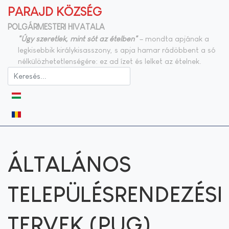
PARAJD KÖZSÉG
POLGÁRMESTERI HIVATALA
"Úgy szeretlek, mint sót az ételben"
– mondta apjának a
legkisebbik királykisasszony, s apja hamar rádöbbent a só
nélkülözhetetlenségére: ez ad ízet és lelket az ételnek.
Válasszon nyelvet
ÁLTALÁNOS
TELEPÜLÉSRENDEZÉSI
TERVEK (PUG)