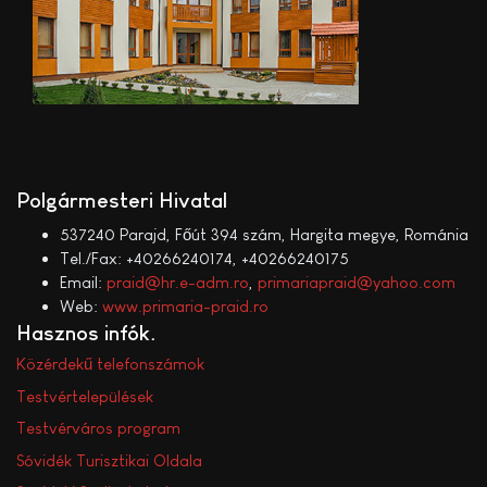
Polgármesteri Hivatal
537240 Parajd, Főút 394 szám, Hargita megye, Románia
Tel./Fax: +40266240174, +40266240175
Email:
praid@hr.e-adm.ro
,
primariapraid@yahoo.com
Web:
www.primaria-praid.ro
Hasznos infók
Közérdekű telefonszámok
Testvértelepülések
Testvérváros program
Sóvidék Turisztikai Oldala