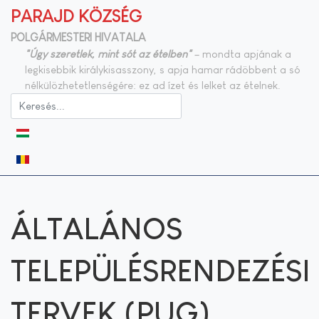
PARAJD KÖZSÉG
POLGÁRMESTERI HIVATALA
"Úgy szeretlek, mint sót az ételben"
– mondta apjának a
legkisebbik királykisasszony, s apja hamar rádöbbent a só
nélkülözhetetlenségére: ez ad ízet és lelket az ételnek.
Válasszon nyelvet
ÁLTALÁNOS
TELEPÜLÉSRENDEZÉSI
TERVEK (PUG)