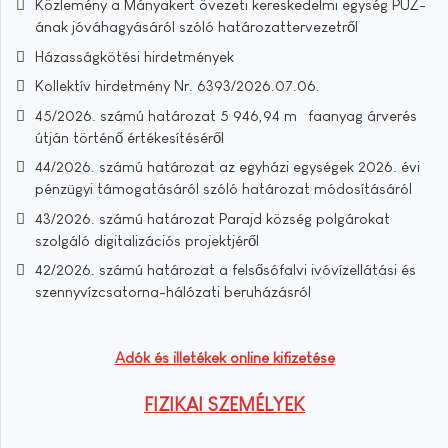
Közlemény a Mányakert övezeti kereskedelmi egység PUZ-
ának jóváhagyásáról szóló határozattervezetről
Házasságkötési hirdetmények
Kollektív hirdetmény Nr. 6393/2026.07.06.
45/2026. számú határozat 5 946,94 m³ faanyag árverés
útján történő értékesítéséről
44/2026. számú határozat az egyházi egységek 2026. évi
pénzügyi támogatásáról szóló határozat módosításáról
43/2026. számú határozat Parajd község polgárokat
szolgáló digitalizációs projektjéről
42/2026. számú határozat a felsősófalvi ivóvízellátási és
szennyvízcsatorna-hálózati beruházásról
Adók és illetékek online kifizetése
FIZIKAI SZEMÉLYEK