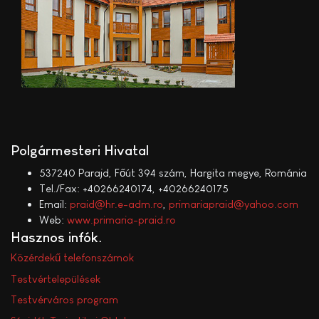
Polgármesteri Hivatal
537240 Parajd, Főút 394 szám, Hargita megye, Románia
Tel./Fax: +40266240174, +40266240175
Email:
praid@hr.e-adm.ro
,
primariapraid@yahoo.com
Web:
www.primaria-praid.ro
Hasznos infók
Közérdekű telefonszámok
Testvértelepülések
Testvérváros program