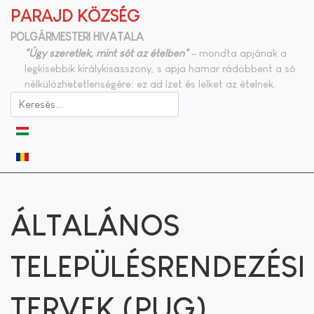
PARAJD KÖZSÉG
POLGÁRMESTERI HIVATALA
"Úgy szeretlek, mint sót az ételben"
– mondta apjának a
legkisebbik királykisasszony, s apja hamar rádöbbent a só
nélkülözhetetlenségére: ez ad ízet és lelket az ételnek.
Válasszon nyelvet
ÁLTALÁNOS
TELEPÜLÉSRENDEZÉSI
TERVEK (PUG)