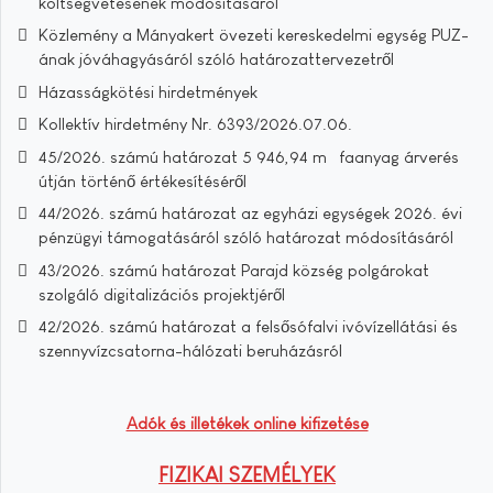
költségvetésének módosításáról
Közlemény a Mányakert övezeti kereskedelmi egység PUZ-
ának jóváhagyásáról szóló határozattervezetről
Házasságkötési hirdetmények
Kollektív hirdetmény Nr. 6393/2026.07.06.
45/2026. számú határozat 5 946,94 m³ faanyag árverés
útján történő értékesítéséről
44/2026. számú határozat az egyházi egységek 2026. évi
pénzügyi támogatásáról szóló határozat módosításáról
43/2026. számú határozat Parajd község polgárokat
szolgáló digitalizációs projektjéről
42/2026. számú határozat a felsősófalvi ivóvízellátási és
szennyvízcsatorna-hálózati beruházásról
Adók és illetékek online kifizetése
FIZIKAI SZEMÉLYEK