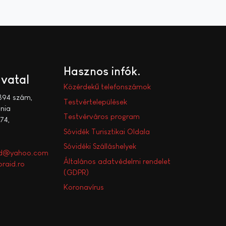
Hasznos infók
ivatal
Közérdekű telefonszámok
394 szám,
Testvértelepülések
nia
Testvérváros program
74,
Sóvidék Turisztikai Oldala
Sóvidéki Szálláshelyek
aid@yahoo.com
Általános adatvédelmi rendelet
raid.ro
(GDPR)
Koronavírus