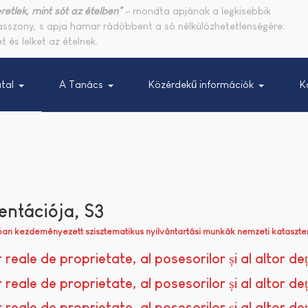
retlek, mint sót az ételben"
– mondta apjának a legkisebbik
sasszony, s apja hamar rádöbbent a só nélkülözhetetlenségére:
t és lelket az ételnek.
tal
A Tanács
Közérdekű információk
K
ntációja, S3
zóan kezdeményezett szisztematikus nyilvántartási munkák nemzeti kataszte
r reale de proprietate, al posesorilor și al altor de
or reale de proprietate, al posesorilor și al altor de
or reale de proprietate, al posesorilor și al altor de