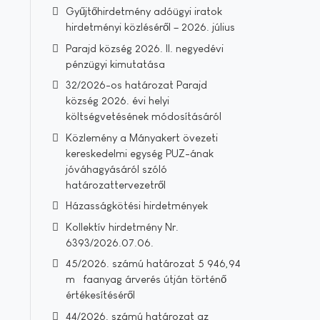
Gyűjtőhirdetmény adóügyi iratok
hirdetményi közléséről – 2026. július
Parajd község 2026. II. negyedévi
pénzügyi kimutatása
32/2026-os határozat Parajd
község 2026. évi helyi
költségvetésének módosításáról
Közlemény a Mányakert övezeti
kereskedelmi egység PUZ-ának
jóváhagyásáról szóló
határozattervezetről
Házasságkötési hirdetmények
Kollektív hirdetmény Nr.
6393/2026.07.06.
45/2026. számú határozat 5 946,94
m³ faanyag árverés útján történő
értékesítéséről
44/2026. számú határozat az