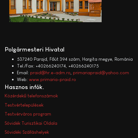
Polgármesteri Hivatal
537240 Parajd, Főút 394 szám, Hargita megye, Románia
Tel./Fax: +40266240174, +40266240175
Email:
praid@hr.e-adm.ro
,
primariapraid@yahoo.com
Web:
www.primaria-praid.ro
Hasznos infók
Közérdekű telefonszámok
Testvértelepülések
Testvérváros program
Sóvidék Turisztikai Oldala
Sóvidéki Szálláshelyek