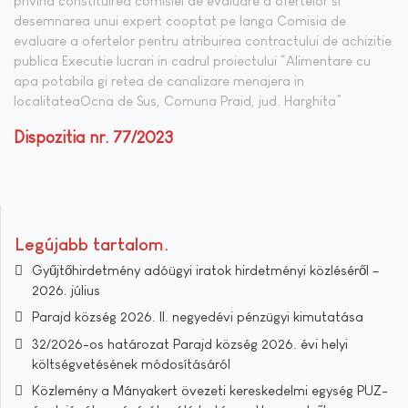
privind constituirea comisiei de evaluare a ofertelor si
desemnarea unui expert cooptat pe langa Comisia de
evaluare a ofertelor pentru atribuirea contractului de achizitie
publica Executie lucrari in cadrul proiectului “Alimentare cu
apa potabila gi retea de canalizare menajera in
localitateaOcna de Sus, Comuna Praid, jud. Harghita”
Dispozitia nr. 77/2023
Legújabb tartalom
Gyűjtőhirdetmény adóügyi iratok hirdetményi közléséről –
2026. július
Parajd község 2026. II. negyedévi pénzügyi kimutatása
32/2026-os határozat Parajd község 2026. évi helyi
költségvetésének módosításáról
Közlemény a Mányakert övezeti kereskedelmi egység PUZ-