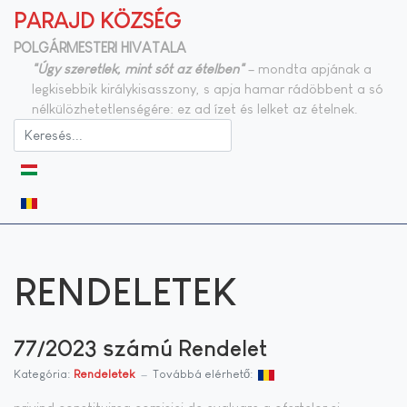
PARAJD KÖZSÉG
POLGÁRMESTERI HIVATALA
"Úgy szeretlek, mint sót az ételben"
– mondta apjának a
legkisebbik királykisasszony, s apja hamar rádöbbent a só
nélkülözhetetlenségére: ez ad ízet és lelket az ételnek.
Válasszon nyelvet
RENDELETEK
77/2023 számú Rendelet
Kategória:
Rendeletek
Továbbá elérhető: