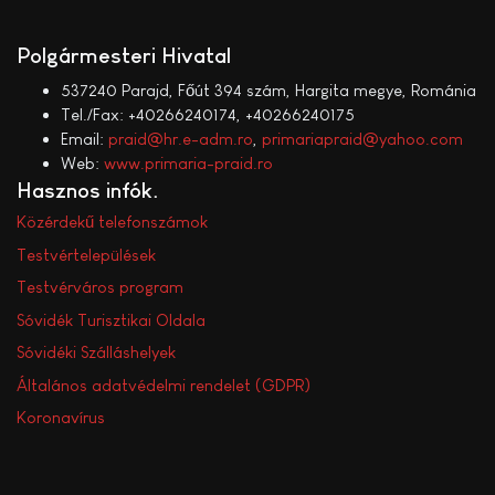
Polgármesteri Hivatal
537240 Parajd, Főút 394 szám, Hargita megye, Románia
Tel./Fax: +40266240174, +40266240175
Email:
praid@hr.e-adm.ro
,
primariapraid@yahoo.com
Web:
www.primaria-praid.ro
Hasznos infók
Közérdekű telefonszámok
Testvértelepülések
Testvérváros program
Sóvidék Turisztikai Oldala
Sóvidéki Szálláshelyek
Általános adatvédelmi rendelet (GDPR)
Koronavírus