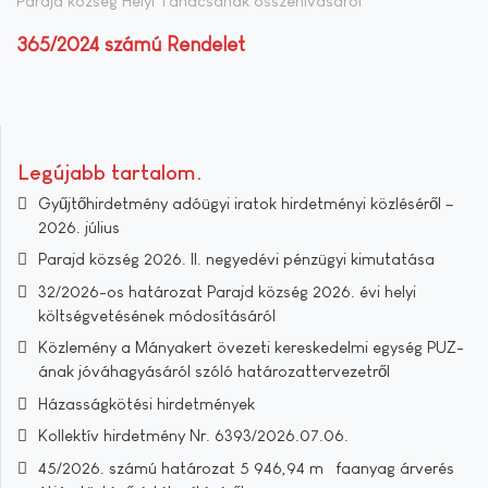
Parajd község Helyi Tanácsának összehívásáról
365/2024 számú Rendelet
Legújabb tartalom
Gyűjtőhirdetmény adóügyi iratok hirdetményi közléséről –
2026. július
Parajd község 2026. II. negyedévi pénzügyi kimutatása
32/2026-os határozat Parajd község 2026. évi helyi
költségvetésének módosításáról
Közlemény a Mányakert övezeti kereskedelmi egység PUZ-
ának jóváhagyásáról szóló határozattervezetről
Házasságkötési hirdetmények
Kollektív hirdetmény Nr. 6393/2026.07.06.
45/2026. számú határozat 5 946,94 m³ faanyag árverés