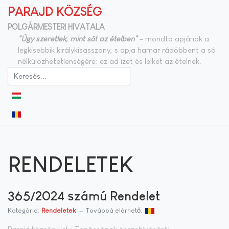
PARAJD KÖZSÉG
POLGÁRMESTERI HIVATALA
"Úgy szeretlek, mint sót az ételben"
– mondta apjának a
legkisebbik királykisasszony, s apja hamar rádöbbent a só
nélkülözhetetlenségére: ez ad ízet és lelket az ételnek.
Válasszon nyelvet
RENDELETEK
365/2024 számú Rendelet
Kategória:
Rendeletek
Továbbá elérhető: