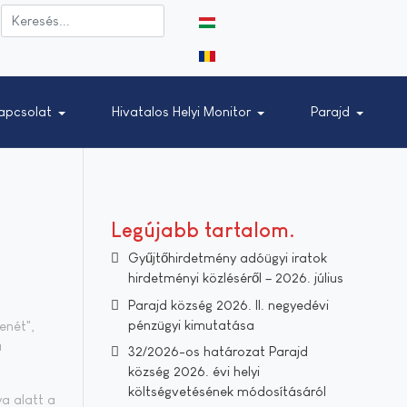
Válasszon nyelvet
apcsolat
Hivatalos Helyi Monitor
Parajd
Legújabb tartalom
Gyűjtőhirdetmény adóügyi iratok
hirdetményi közléséről – 2026. július
Parajd község 2026. II. negyedévi
pénzügyi kimutatása
enét",
a
32/2026-os határozat Parajd
község 2026. évi helyi
költségvetésének módosításáról
ya alatt a