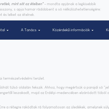
retlek, mint sót az ételben"
– mondta apjának a legkisebbik
sasszony, s apja hamar rádöbbent a só nélkülözhetetlenségére:
t és lelket az ételnek.
tal
A Tanács
Közérdekű információk
K
i természetvédelmi terület.
óhát túlsó oldalán fekszik. Ahhoz, hogy megértsük a parajdi só "jel
tengertől leszakadt, majd az Erdélyi-medencében elzáródott tóból 
. Erre a rétegre rakódtak rá folyamatosan az üledékek, amelynek súl