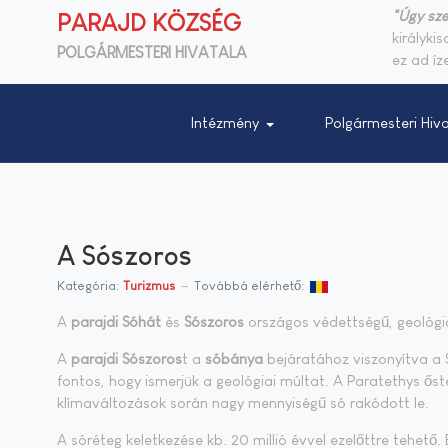
"Úgy sze
PARAJD KÖZSÉG
királyki
POLGÁRMESTERI HIVATALA
ez ad íze
Intézmény
Polgármesteri Hiva
A Sószoros
Kategória:
Turizmus
Továbbá elérhető:
A
parajdi Sóhát
és
Sószoros
országos védettségű, geológia
A
parajdi Sószoros
t a
sóbánya
bejáratához viszonyítva a S
fontos, hogy ismerjük a geológiai múltat. A Paratethys ős
klímaváltozások során nagy mennyiségű só rakódott le.
A sóréteg keletkezése kb. 20 millió évvel ezelőttre tehető