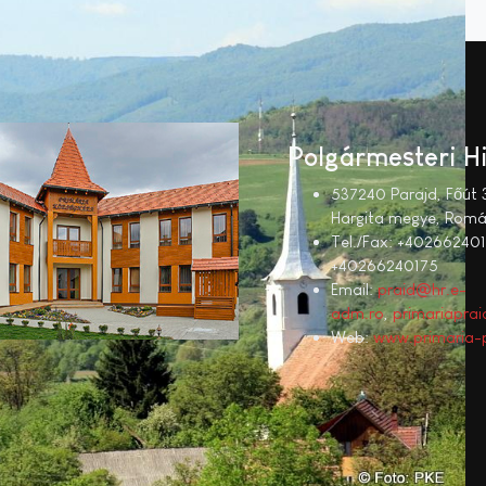
Polgármesteri H
537240 Parajd, Főút 
Hargita megye, Romá
Tel./Fax: +402662401
+40266240175
Email:
praid@hr.e-
adm.ro
,
primariapr
Web:
www.primaria-p