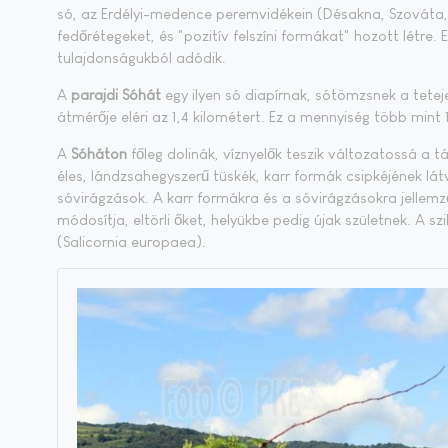
só, az Erdélyi-medence peremvidékein (Désakna, Szováta, 
fedőrétegeket, és "pozitív felszíni formákat" hozott létre.
tulajdonságukból adódik.
A
parajdi Sóhát
egy ilyen só diapírnak, sótömzsnek a tetej
átmérője eléri az 1,4 kilométert. Ez a mennyiség több mint
A
Sóháton
főleg dolinák, víznyelők teszik változatossá a t
éles, lándzsahegyszerű tüskék, karr formák csipkéjének lá
sóvirágzások. A karr formákra és a sóvirágzásokra jelle
módosítja, eltörli őket, helyükbe pedig újak születnek. A s
(Salicornia europaea).