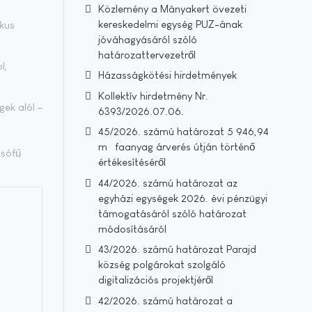
Közlemény a Mányakert övezeti
kereskedelmi egység PUZ-ának
ikus
jóváhagyásáról szóló
határozattervezetről
l,
Házasságkötési hirdetmények
Kollektív hirdetmény Nr.
gek alól –
6393/2026.07.06.
45/2026. számú határozat 5 946,94
m³ faanyag árverés útján történő
ksófű
értékesítéséről
44/2026. számú határozat az
egyházi egységek 2026. évi pénzügyi
támogatásáról szóló határozat
módosításáról
43/2026. számú határozat Parajd
község polgárokat szolgáló
digitalizációs projektjéről
42/2026. számú határozat a