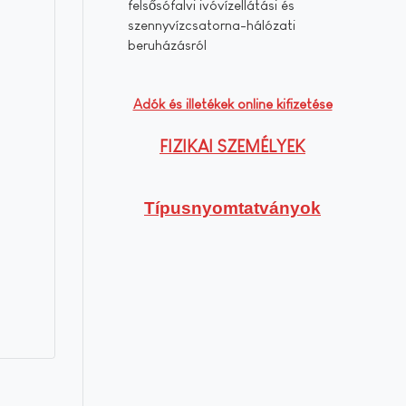
felsősófalvi ivóvízellátási és
szennyvízcsatorna-hálózati
beruházásról
Adók és illetékek online kifizetése
FIZIKAI SZEMÉLYEK
Típusnyomtatványok