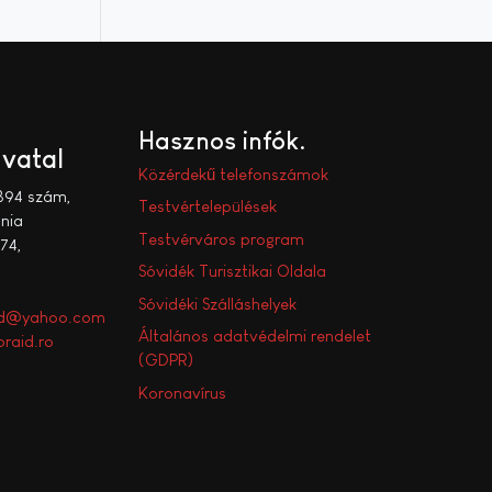
Hasznos infók
ivatal
Közérdekű telefonszámok
394 szám,
Testvértelepülések
nia
Testvérváros program
74,
Sóvidék Turisztikai Oldala
Sóvidéki Szálláshelyek
aid@yahoo.com
Általános adatvédelmi rendelet
raid.ro
(GDPR)
Koronavírus