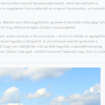
Homoródok mente) felszínközelbe került, néhol átszakította a
 Ez a megjelenési forma jellemző az evaporit ásványokra, ami plaszt
e. Méretei sem elhanyagolhatók, gyökere 3 kilométer mélységig hato
 100 évig elláthatná egész Európa sószükségletét.
ájat, ezzel szemben a Só-szorosban – ahol a só kibújik az agyagréte
tványa fogadja a látogatót. A sós források mentén gyakoriak a
mző, hogy nem időtállóak, már az első nagyobb csapadékmennyiség
zikes talajon csak gyér, sótűrő növényzet telepszik meg, mint a a szi