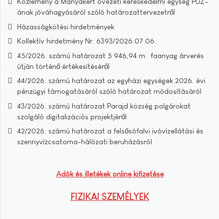
Közlemény a Mányakert övezeti kereskedelmi egység PUZ-
ának jóváhagyásáról szóló határozattervezetről
Házasságkötési hirdetmények
Kollektív hirdetmény Nr. 6393/2026.07.06.
45/2026. számú határozat 5 946,94 m³ faanyag árverés
útján történő értékesítéséről
44/2026. számú határozat az egyházi egységek 2026. évi
pénzügyi támogatásáról szóló határozat módosításáról
43/2026. számú határozat Parajd község polgárokat
szolgáló digitalizációs projektjéről
42/2026. számú határozat a felsősófalvi ivóvízellátási és
szennyvízcsatorna-hálózati beruházásról
Adók és illetékek online kifizetése
FIZIKAI SZEMÉLYEK