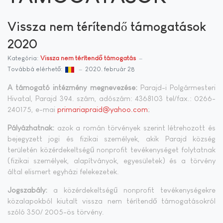
Vissza nem térítendő támogatások
2020
Kategória:
Vissza nem térítendő támogatás
Továbbá elérhető:
2020. február 28
A támogató intézmény megnevezése:
Parajd-i Polgármesteri
Hivatal, Parajd 394. szám, adószám: 4368103 tel/fax.: 0266-
240175, e-mai
primariapraid@yahoo.com
;
Pályázhatnak:
azok a román törvények szerint létrehozott és
bejegyzett jogi és fizikai személyek, akik Parajd község
területén közérdekeltségű nonprofit tevékenységet folytatnak
(fizikai személyek, alapítványok, egyesületek) és a törvény
által elismert egyházi felekezetek.
Jogszabály:
a közérdekeltségű nonprofit tevékenységekre
közalapokból kiutalt vissza nem térítendő támogatásokról
szóló 350/ 2005-ös törvény.