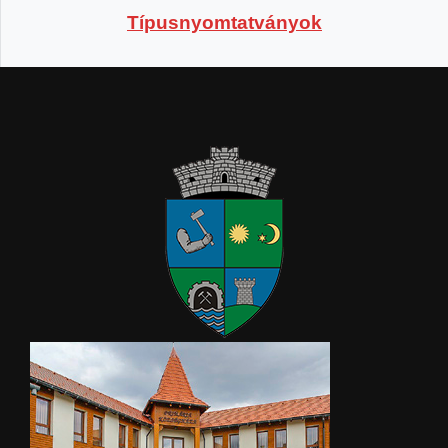
Típusnyomtatványok