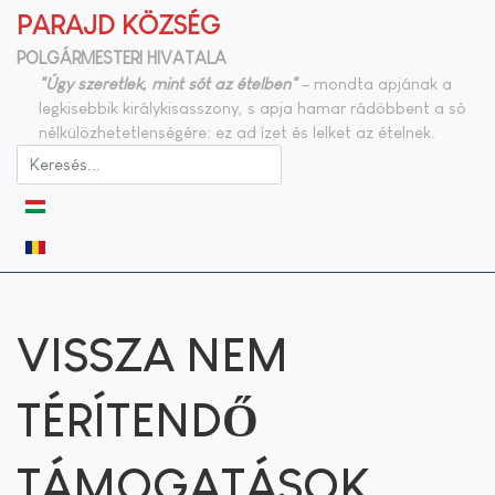
PARAJD KÖZSÉG
POLGÁRMESTERI HIVATALA
"Úgy szeretlek, mint sót az ételben"
– mondta apjának a
legkisebbik királykisasszony, s apja hamar rádöbbent a só
nélkülözhetetlenségére: ez ad ízet és lelket az ételnek.
Válasszon nyelvet
VISSZA NEM
TÉRÍTENDŐ
TÁMOGATÁSOK