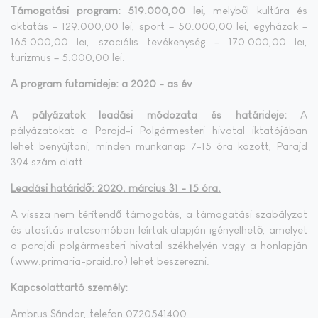
Támogatási program: 519.000,00 lei,
melyből kultúra és
oktatás – 129.000,00 lei, sport – 50.000,00 lei, egyházak –
165.000,00 lei, szociális tevékenység – 170.000,00 lei,
turizmus – 5.000,00 lei.
A program futamideje: a 2020 - as év
A pályázatok leadási módozata és határideje:
A
pályázatokat a Parajd-i Polgármesteri hivatal iktatójában
lehet benyújtani, minden munkanap 7-15 óra között, Parajd
394 szám alatt.
Leadási határidő: 2020. március 31 - 15 óra.
A vissza nem térítendő támogatás, a támogatási szabályzat
és utasítás iratcsomóban leírtak alapján igényelhető, amelyet
a parajdi polgármesteri hivatal székhelyén vagy a honlapján
(www.primaria-praid.ro) lehet beszerezni.
Kapcsolattartó személy:
Ambrus Sándor, telefon 0720541400.