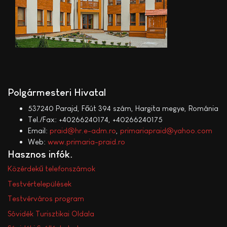
Polgármesteri Hivatal
537240 Parajd, Főút 394 szám, Hargita megye, Románia
Tel./Fax: +40266240174, +40266240175
Email:
praid@hr.e-adm.ro
,
primariapraid@yahoo.com
Web:
www.primaria-praid.ro
Hasznos infók
Közérdekű telefonszámok
Testvértelepülések
Testvérváros program
Sóvidék Turisztikai Oldala