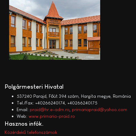
Polgármesteri Hivatal
537240 Parajd, Főút 394 szám, Hargita megye, Románia
Tel./Fax: +40266240174, +40266240175
Email:
praid@hr.e-adm.ro
,
primariapraid@yahoo.com
Web:
www.primaria-praid.ro
Hasznos infók
Közérdekű telefonszámok