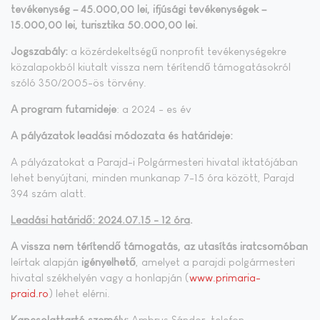
tevékenység – 45.000,00 lei, ifjúsági tevékenységek –
15.000,00 lei, turisztika 50.000,00 lei.
Jogszabály:
a közérdekeltségű nonprofit tevékenységekre
közalapokból kiutalt vissza nem térítendő támogatásokról
szóló 350/2005-ös törvény.
A program futamideje
: a 2024 - es év
A pályázatok leadási módozata és határideje:
A pályázatokat a Parajd-i Polgármesteri hivatal iktatójában
lehet benyújtani, minden munkanap 7-15 óra között, Parajd
394 szám alatt.
Leadási határidő: 2024.07.15 - 12 óra
.
A vissza nem térítendő támogatás, az
utasítás
iratcsomóban
leírtak alapján
igényelhető
, amelyet a parajdi polgármesteri
hivatal székhelyén vagy a honlapján (
www.primaria-
praid.ro
) lehet elérni.
Kapcsolattartó személy:
Ambrus Sándor, telefon