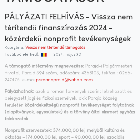
PÁLYÁZATI FELHÍVÁS - Vissza nem
térítendő finanszírozás 2024 -
közérdekű nonprofit tevékenységek
Kategória:
Vissza nem térítendő támogatás
Továbbá elérhető:
2024. május 30
A támogató intézmény megnevezése:
Parajd-i Polgármesteri
Hivatal, Parajd 394 szám, adószám: 4368103, tel/fax.: 0266-
240175, e-mai
primariapraid@yahoo.com
Pályázhatnak:
azok a román törvények szerint létrehozott és
bejegyzett jogi és fizikai személyek, akik Parajd község
területén
közérdekeltségű nonprofit tevékenységet folytatnak
(alapítványok, egyesületek) és a törvény által elismert egyházi
felekezetek.
Nonprofit szervezetek:
374.000,00 lei,
melyből kultúra és
oktatás – 174.000,00 lei, sport – 90.000,00 lei, szociális