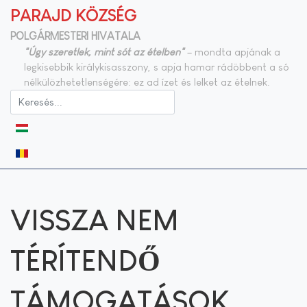
PARAJD KÖZSÉG
POLGÁRMESTERI HIVATALA
"Úgy szeretlek, mint sót az ételben"
– mondta apjának a
legkisebbik királykisasszony, s apja hamar rádöbbent a só
nélkülözhetetlenségére: ez ad ízet és lelket az ételnek.
Válasszon nyelvet
VISSZA NEM
TÉRÍTENDŐ
TÁMOGATÁSOK