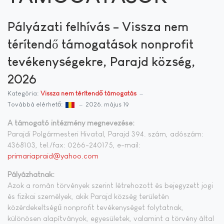
Pályázati felhívás – Vissza nem
térítendő támogatások nonprofit
tevékenységekre, Parajd község,
2026
Kategória:
Vissza nem térítendő támogatás
Továbbá elérhető:
2026. május 19
A támogató intézmény megnevezése:
Parajdi Polgármesteri Hivatal, Parajd 394. szám, adószám:
4368103, tel./fax: 0266-240175, e-mail:
primariapraid@yahoo.com
Pályázhatnak:
Azok a román törvények szerint létrehozott és bejegyzett jogi
és fizikai személyek, akik Parajd község területén
közérdekeltségű nonprofit tevékenységet folytatnak,
különösen alapítványok, egyesületek, valamint a törvény által