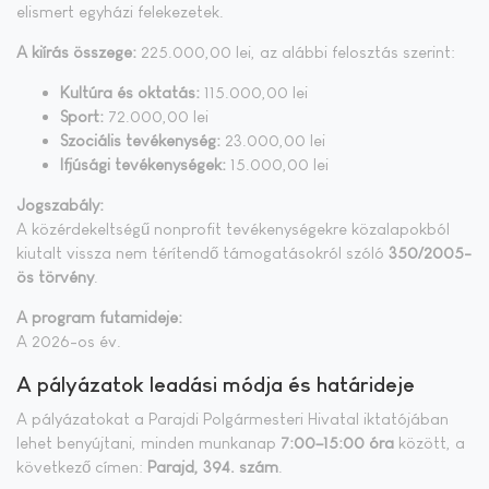
elismert egyházi felekezetek.
A kiírás összege:
225.000,00 lei, az alábbi felosztás szerint:
Kultúra és oktatás:
115.000,00 lei
Sport:
72.000,00 lei
Szociális tevékenység:
23.000,00 lei
Ifjúsági tevékenységek:
15.000,00 lei
Jogszabály:
A közérdekeltségű nonprofit tevékenységekre közalapokból
kiutalt vissza nem térítendő támogatásokról szóló
350/2005-
ös törvény
.
A program futamideje:
A 2026-os év.
A pályázatok leadási módja és határideje
A pályázatokat a Parajdi Polgármesteri Hivatal iktatójában
lehet benyújtani, minden munkanap
7:00–15:00 óra
között, a
következő címen:
Parajd, 394. szám
.