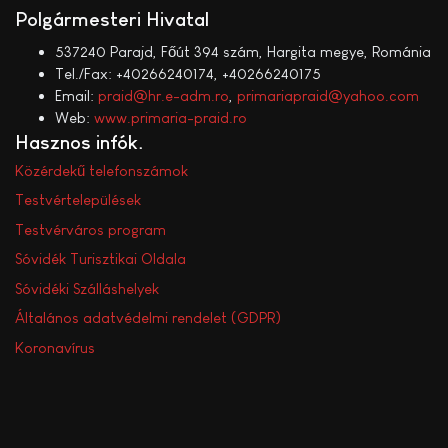
Polgármesteri Hivatal
537240 Parajd, Főút 394 szám, Hargita megye, Románia
Tel./Fax: +40266240174, +40266240175
Email:
praid@hr.e-adm.ro
,
primariapraid@yahoo.com
Web:
www.primaria-praid.ro
Hasznos infók
Közérdekű telefonszámok
Testvértelepülések
Testvérváros program
Sóvidék Turisztikai Oldala
Sóvidéki Szálláshelyek
Általános adatvédelmi rendelet (GDPR)
Koronavírus