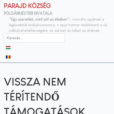
PARAJD KÖZSÉG
POLGÁRMESTERI HIVATALA
"Úgy szeretlek, mint sót az ételben"
– mondta apjának a
legkisebbik királykisasszony, s apja hamar rádöbbent a só
nélkülözhetetlenségére: ez ad ízet és lelket az ételnek.
Válasszon nyelvet
VISSZA NEM
TÉRÍTENDŐ
TÁMOGATÁSOK