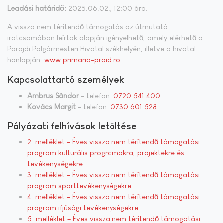
Leadási határidő:
2025.06.02., 12:00 óra.
A vissza nem térítendő támogatás az útmutató
iratcsomóban leírtak alapján igényelhető, amely elérhető a
Parajdi Polgármesteri Hivatal székhelyén, illetve a hivatal
honlapján:
www.primaria-praid.ro
.
Kapcsolattartó személyek
Ambrus Sándor
– telefon:
0720 541 400
Kovács Margit
– telefon:
0730 601 528
Pályázati felhívások letöltése
2. melléklet – Éves vissza nem térítendő támogatási
program kulturális programokra, projektekre és
tevékenységekre
3. melléklet – Éves vissza nem térítendő támogatási
program sporttevékenységekre
4. melléklet – Éves vissza nem térítendő támogatási
program ifjúsági tevékenységekre
5. melléklet – Éves vissza nem térítendő támogatási