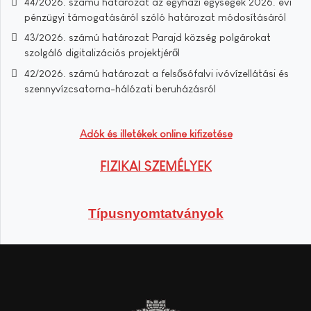
44/2026. számú határozat az egyházi egységek 2026. évi
pénzügyi támogatásáról szóló határozat módosításáról
43/2026. számú határozat Parajd község polgárokat
szolgáló digitalizációs projektjéről
42/2026. számú határozat a felsősófalvi ivóvízellátási és
szennyvízcsatorna-hálózati beruházásról
Adók és illetékek online kifizetése
FIZIKAI SZEMÉLYEK
Típusnyomtatványok