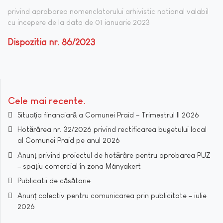
privind aprobarea nomenclatorului arhivistic national valabil
cu incepere de la data de 01 ianuarie 2023
Dispozitia nr. 86/2023
Cele mai recente
Situația financiară a Comunei Praid – Trimestrul II 2026
Hotărârea nr. 32/2026 privind rectificarea bugetului local
al Comunei Praid pe anul 2026
Anunț privind proiectul de hotărâre pentru aprobarea PUZ
– spațiu comercial în zona Mányakert
Publicatii de căsătorie
Anunț colectiv pentru comunicarea prin publicitate – iulie
2026