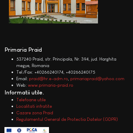
Primaria Praid
537240 Praid, str. Principala, Nr. 394, jud. Harghita
megye, Romania
Tel./Fax: +40266240174, +40266240175
Email:
praid@hr.e-adm.ro
,
primariapraid@yahoo.com
Web:
www.primaria-praid.ro
Informatii utile
Telefoane utile
Localitati infratite
Cazare zona Praid
Regulamentul General de Protectia Datelor (GDPR)