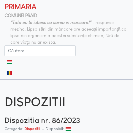
PRIMARIA
COMUNEI PRAID
"Tata eu te iubesc ca sarea in mancare!"
- raspunse
mezina. Lipsa sării din mâncare are aceeaşi importanţă ca
lipsa din organism a acestei substanţe chimice, fără de
care viaţa nu ar exista.
Selectați limba dvs
DISPOZITII
Dispozitia nr. 86/2023
Categorie:
Dispozitii
Disponibil: