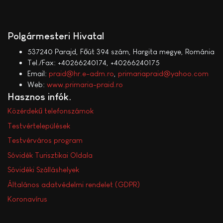
Polgármesteri Hivatal
537240 Parajd, Főút 394 szám, Hargita megye, Románia
Tel./Fax: +40266240174, +40266240175
Email:
praid@hr.e-adm.ro
,
primariapraid@yahoo.com
Web:
www.primaria-praid.ro
Hasznos infók
Közérdekű telefonszámok
Testvértelepülések
Testvérváros program
Sóvidék Turisztikai Oldala
Sóvidéki Szálláshelyek
Általános adatvédelmi rendelet (GDPR)
Koronavírus