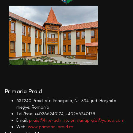
Primaria Praid
537240 Praid, str. Principala, Nr. 394, jud. Harghita
megye, Romania
Tel./Fax: +40266240174, +40266240175
Email:
praid@hr.e-adm.ro
,
primariapraid@yahoo.com
Web:
www.primaria-praid.ro