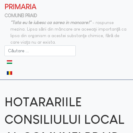
PRIMARIA
COMUNEI PRAID
"Tata eu te iubesc ca sarea in mancare!"
- raspunse
mezina. Lipsa sării din mâncare are aceeaşi importanţă ca
lipsa din organism a acestei substanţe chimice, fără de
care viaţa nu ar exista.
Selectați limba dvs
HOTARARIILE
CONSILIULUI LOCAL