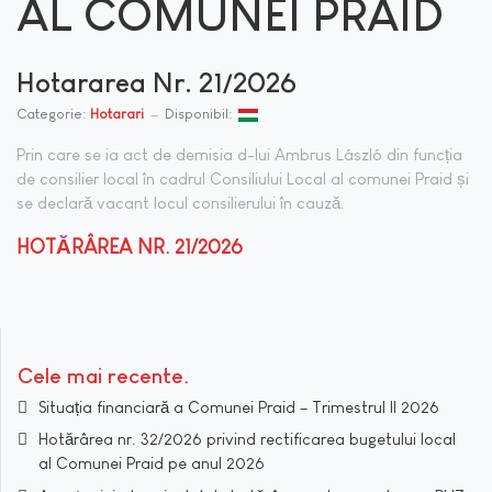
AL COMUNEI PRAID
Hotararea Nr. 21/2026
Categorie:
Hotarari
Disponibil:
Prin care se ia act de demisia d-lui Ambrus László din funcția
de consilier local în cadrul Consiliului Local al comunei Praid și
se declară vacant locul consilierului în cauză.
HOTĂRÂREA NR. 21/2026
Cele mai recente
Situația financiară a Comunei Praid – Trimestrul II 2026
Hotărârea nr. 32/2026 privind rectificarea bugetului local
al Comunei Praid pe anul 2026