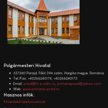
Polgármesteri Hivatal
537240 Parajd, Főút 394 szám, Hargita megye, Románia
Tel./Fax: +40266240174, +40266240175
Email:
praid@hr.e-adm.ro
,
primariapraid@yahoo.com
Web:
www.primaria-praid.ro
Hasznos infók
Közérdekű telefonszámok