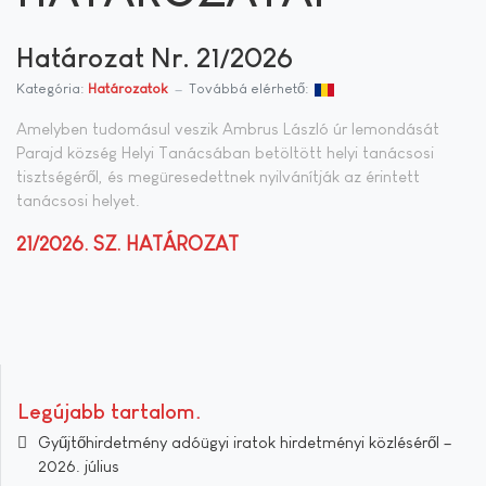
Határozat Nr. 21/2026
Kategória:
Határozatok
Továbbá elérhető:
Amelyben tudomásul veszik Ambrus László úr lemondását
Parajd község Helyi Tanácsában betöltött helyi tanácsosi
tisztségéről, és megüresedettnek nyilvánítják az érintett
tanácsosi helyet.
21/2026. SZ. HATÁROZAT
Legújabb tartalom
Gyűjtőhirdetmény adóügyi iratok hirdetményi közléséről –
2026. július