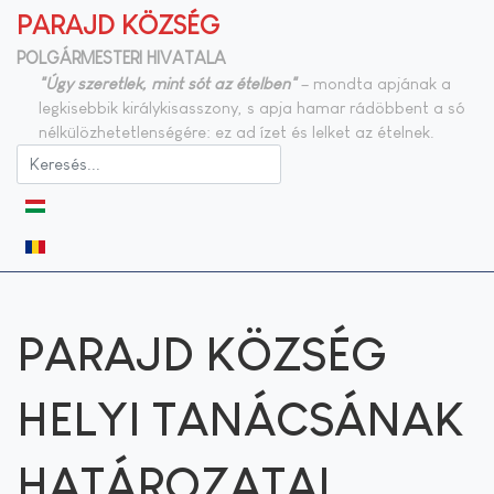
PARAJD KÖZSÉG
POLGÁRMESTERI HIVATALA
"Úgy szeretlek, mint sót az ételben"
– mondta apjának a
legkisebbik királykisasszony, s apja hamar rádöbbent a só
nélkülözhetetlenségére: ez ad ízet és lelket az ételnek.
Válasszon nyelvet
PARAJD KÖZSÉG
HELYI TANÁCSÁNAK
HATÁROZATAI