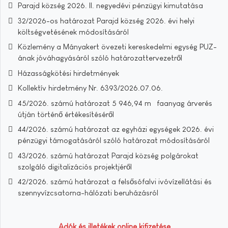
Parajd község 2026. II. negyedévi pénzügyi kimutatása
32/2026-os határozat Parajd község 2026. évi helyi
költségvetésének módosításáról
Közlemény a Mányakert övezeti kereskedelmi egység PUZ-
ának jóváhagyásáról szóló határozattervezetről
Házasságkötési hirdetmények
Kollektív hirdetmény Nr. 6393/2026.07.06.
45/2026. számú határozat 5 946,94 m³ faanyag árverés
útján történő értékesítéséről
44/2026. számú határozat az egyházi egységek 2026. évi
pénzügyi támogatásáról szóló határozat módosításáról
43/2026. számú határozat Parajd község polgárokat
szolgáló digitalizációs projektjéről
42/2026. számú határozat a felsősófalvi ivóvízellátási és
szennyvízcsatorna-hálózati beruházásról
Adók és illetékek online kifizetése