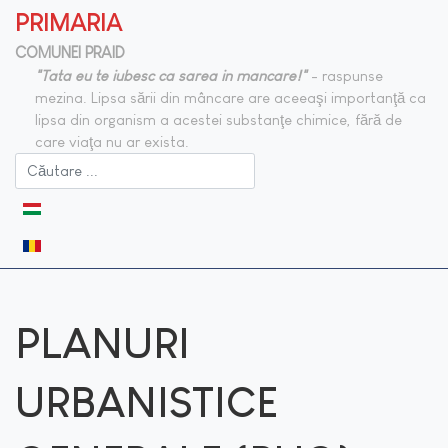
PRIMARIA
COMUNEI PRAID
"Tata eu te iubesc ca sarea in mancare!"
- raspunse
mezina. Lipsa sării din mâncare are aceeaşi importanţă ca
lipsa din organism a acestei substanţe chimice, fără de
care viaţa nu ar exista.
Selectați limba dvs
PLANURI
URBANISTICE