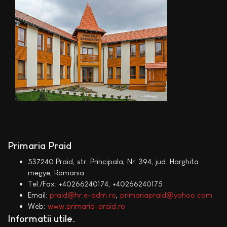
Primaria Praid
537240 Praid, str. Principala, Nr. 394, jud. Harghita
megye, Romania
Tel./Fax: +40266240174, +40266240175
Email:
praid@hr.e-adm.ro
,
primariapraid@yahoo.com
Web:
www.primaria-praid.ro
Informatii utile