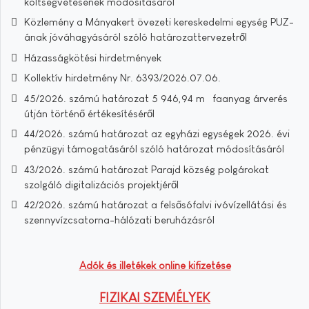
költségvetésének módosításáról
Közlemény a Mányakert övezeti kereskedelmi egység PUZ-
ának jóváhagyásáról szóló határozattervezetről
Házasságkötési hirdetmények
Kollektív hirdetmény Nr. 6393/2026.07.06.
45/2026. számú határozat 5 946,94 m³ faanyag árverés
útján történő értékesítéséről
44/2026. számú határozat az egyházi egységek 2026. évi
pénzügyi támogatásáról szóló határozat módosításáról
43/2026. számú határozat Parajd község polgárokat
szolgáló digitalizációs projektjéről
42/2026. számú határozat a felsősófalvi ivóvízellátási és
szennyvízcsatorna-hálózati beruházásról
Adók és illetékek online kifizetése
FIZIKAI SZEMÉLYEK