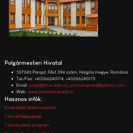
Polgármesteri Hivatal
537240 Parajd, Főút 394 szám, Hargita megye, Románia
Tel./Fax: +40266240174, +40266240175
Email:
praid@hr.e-adm.ro
,
primariapraid@yahoo.com
Web:
www.primaria-praid.ro
Hasznos infók
Közérdekű telefonszámok
Testvértelepülések
Testvérváros program