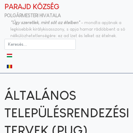
PARAJD KÖZSÉG
POLGÁRMESTERI HIVATALA
"Úgy szeretlek, mint sót az ételben"
– mondta apjának a
legkisebbik királykisasszony, s apja hamar rádöbbent a só
nélkülözhetetlenségére: ez ad ízet és lelket az ételnek.
Válasszon nyelvet
ÁLTALÁNOS
TELEPÜLÉSRENDEZÉSI
TERVEK (PUG)