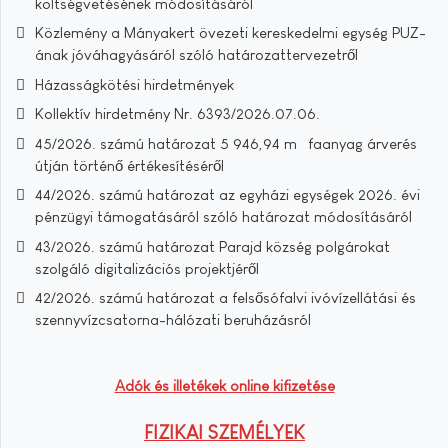
költségvetésének módosításáról
Közlemény a Mányakert övezeti kereskedelmi egység PUZ-
ának jóváhagyásáról szóló határozattervezetről
Házasságkötési hirdetmények
Kollektív hirdetmény Nr. 6393/2026.07.06.
45/2026. számú határozat 5 946,94 m³ faanyag árverés
útján történő értékesítéséről
44/2026. számú határozat az egyházi egységek 2026. évi
pénzügyi támogatásáról szóló határozat módosításáról
43/2026. számú határozat Parajd község polgárokat
szolgáló digitalizációs projektjéről
42/2026. számú határozat a felsősófalvi ivóvízellátási és
szennyvízcsatorna-hálózati beruházásról
Adók és illetékek online kifizetése
FIZIKAI SZEMÉLYEK