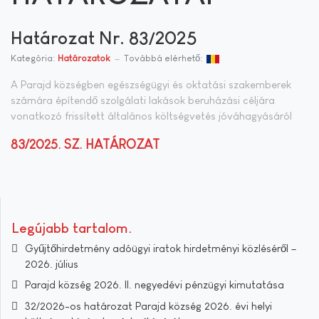
Határozat Nr. 83/2025
Kategória:
Határozatok
Továbbá elérhető:
A Parajd községben egészségügyi és oktatási szakemberek
számára építendő szolgálati lakások beruházási céljára
vonatkozó frissített általános költségvetés jóváhagyásáról
83/2025. SZ. HATÁROZAT
Legújabb tartalom
Gyűjtőhirdetmény adóügyi iratok hirdetményi közléséről –
2026. július
Parajd község 2026. II. negyedévi pénzügyi kimutatása
32/2026-os határozat Parajd község 2026. évi helyi