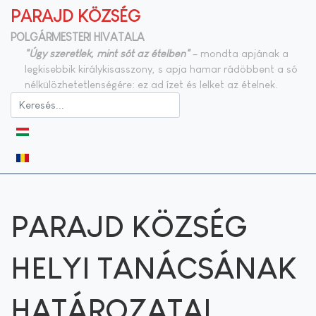
PARAJD KÖZSÉG
POLGÁRMESTERI HIVATALA
"Úgy szeretlek, mint sót az ételben"
– mondta apjának a
legkisebbik királykisasszony, s apja hamar rádöbbent a só
nélkülözhetetlenségére: ez ad ízet és lelket az ételnek.
Válasszon nyelvet
PARAJD KÖZSÉG
HELYI TANÁCSÁNAK
HATÁROZATAI