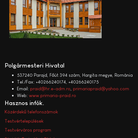
Polgármesteri Hivatal
537240 Parajd, Főút 394 szám, Hargita megye, Románia
Tel./Fax: +40266240174, +40266240175
Email:
praid@hr.e-adm.ro
,
primariapraid@yahoo.com
Web:
www.primaria-praid.ro
Hasznos infók
Közérdekű telefonszámok
Testvértelepülések
Testvérváros program