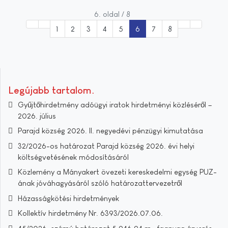
6. oldal / 8
1
2
3
4
5
6
7
8
Legújabb tartalom
Gyűjtőhirdetmény adóügyi iratok hirdetményi közléséről –
2026. július
Parajd község 2026. II. negyedévi pénzügyi kimutatása
32/2026-os határozat Parajd község 2026. évi helyi
költségvetésének módosításáról
Közlemény a Mányakert övezeti kereskedelmi egység PUZ-
ának jóváhagyásáról szóló határozattervezetről
Házasságkötési hirdetmények
Kollektív hirdetmény Nr. 6393/2026.07.06.