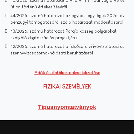
45/2026. számú határozat 5 946,94 m³ faanyag árverés
útján történő értékesítéséről
44/2026. számú határozat az egyházi egységek 2026. évi
pénzügyi támogatásáról szóló határozat módosításáról
43/2026. számú határozat Parajd község polgárokat
szolgáló digitalizációs projektjéről
42/2026. számú határozat a felsősófalvi ivóvízellátási és
szennyvízcsatorna-hálózati beruházásról
Adók és illetékek online kifizetése
FIZIKAI SZEMÉLYEK
Típusnyomtatványok