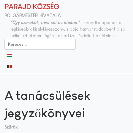
PARAJD KÖZSÉG
POLGÁRMESTERI HIVATALA
"Úgy szeretlek, mint sót az ételben"
– mondta apjának a
legkisebbik királykisasszony, s apja hamar rádöbbent a só
nélkülözhetetlenségére: ez ad ízet és lelket az ételnek.
Válasszon nyelvet
A tanácsülések
jegyzőkönyvei
Szűrők