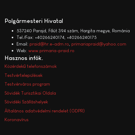
Polgármesteri Hivatal
537240 Parajd, Főút 394 szám, Hargita megye, Románia
Tel./Fax: +40266240174, +40266240175
Email:
praid@hr.e-adm.ro
,
primariapraid@yahoo.com
Web:
www.primaria-praid.ro
Hasznos infók
Közérdekű telefonszámok
Testvértelepülések
Testvérváros program
Sóvidék Turisztikai Oldala
Sóvidéki Szálláshelyek
Általános adatvédelmi rendelet (GDPR)
Koronavírus