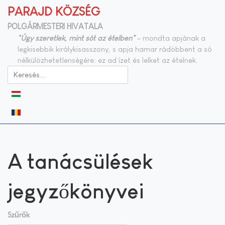
PARAJD KÖZSÉG
POLGÁRMESTERI HIVATALA
"Úgy szeretlek, mint sót az ételben"
– mondta apjának a
legkisebbik királykisasszony, s apja hamar rádöbbent a só
nélkülözhetetlenségére: ez ad ízet és lelket az ételnek.
Válasszon nyelvet
A tanácsülések
jegyzőkönyvei
Szűrők