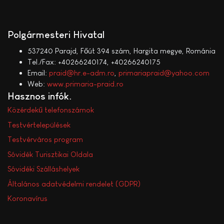
Polgármesteri Hivatal
537240 Parajd, Főút 394 szám, Hargita megye, Románia
Tel./Fax: +40266240174, +40266240175
Email:
praid@hr.e-adm.ro
,
primariapraid@yahoo.com
Web:
www.primaria-praid.ro
Hasznos infók
Közérdekű telefonszámok
Testvértelepülések
Testvérváros program
Sóvidék Turisztikai Oldala
Sóvidéki Szálláshelyek
Általános adatvédelmi rendelet (GDPR)
Koronavírus