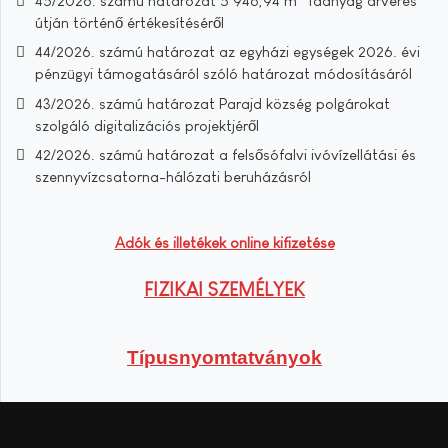
45/2026. számú határozat 5 946,94 m³ faanyag árverés
útján történő értékesítéséről
44/2026. számú határozat az egyházi egységek 2026. évi
pénzügyi támogatásáról szóló határozat módosításáról
43/2026. számú határozat Parajd község polgárokat
szolgáló digitalizációs projektjéről
42/2026. számú határozat a felsősófalvi ivóvízellátási és
szennyvízcsatorna-hálózati beruházásról
Adók és illetékek online kifizetése
FIZIKAI SZEMÉLYEK
Típusnyomtatványok