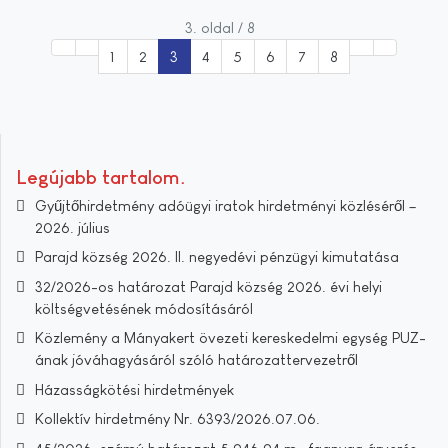
3. oldal / 8
1
2
3
4
5
6
7
8
Legújabb tartalom
Gyűjtőhirdetmény adóügyi iratok hirdetményi közléséről –
2026. július
Parajd község 2026. II. negyedévi pénzügyi kimutatása
32/2026-os határozat Parajd község 2026. évi helyi
költségvetésének módosításáról
Közlemény a Mányakert övezeti kereskedelmi egység PUZ-
ának jóváhagyásáról szóló határozattervezetről
Házasságkötési hirdetmények
Kollektív hirdetmény Nr. 6393/2026.07.06.