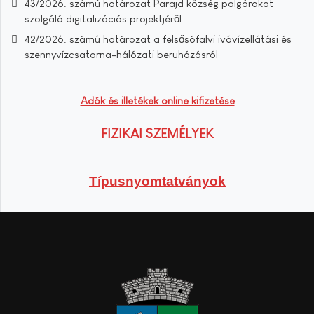
43/2026. számú határozat Parajd község polgárokat
szolgáló digitalizációs projektjéről
42/2026. számú határozat a felsősófalvi ivóvízellátási és
szennyvízcsatorna-hálózati beruházásról
Adók és illetékek online kifizetése
FIZIKAI SZEMÉLYEK
Típusnyomtatványok