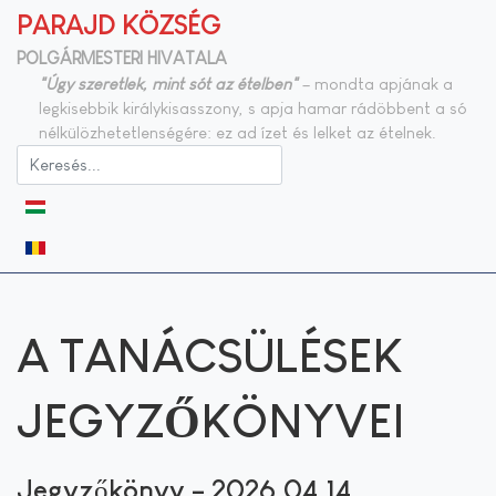
PARAJD KÖZSÉG
POLGÁRMESTERI HIVATALA
"Úgy szeretlek, mint sót az ételben"
– mondta apjának a
legkisebbik királykisasszony, s apja hamar rádöbbent a só
nélkülözhetetlenségére: ez ad ízet és lelket az ételnek.
Válasszon nyelvet
A TANÁCSÜLÉSEK
JEGYZŐKÖNYVEI
Jegyzőkönyv – 2026.04.14.