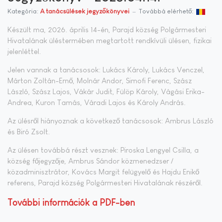
Kategória:
A tanácsülések jegyzőkönyvei
Továbbá elérhető:
Készült ma, 2026. április 14-én, Parajd község Polgármesteri
Hivatalának üléstermében megtartott rendkívüli ülésen, fizikai
jelenléttel.
Jelen vannak a tanácsosok: Lukács Károly, Lukács Venczel,
Márton Zoltán-Ernő, Molnár Andor, Simofi Ferenc, Szász
László, Szász Lajos, Vákár Judit, Fülöp Károly, Vágási Erika-
Andrea, Kuron Tamás, Váradi Lajos és Károly András.
Az ülésről hiányoznak a következő tanácsosok: Ambrus László
és Biró Zsolt.
Az ülésen továbbá részt vesznek: Piroska Lengyel Csilla, a
község főjegyzője, Ambrus Sándor közmenedzser /
közadminisztrátor, Kovács Margit felügyelő és Hajdu Enikő
referens, Parajd község Polgármesteri Hivatalának részéről.
További információk a PDF-ben