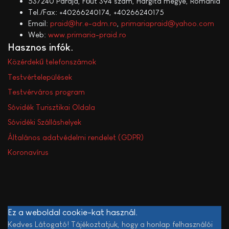
537240 Parajd, Főút 394 szám, Hargita megye, Románia
Tel./Fax: +40266240174, +40266240175
Email:
praid@hr.e-adm.ro
,
primariapraid@yahoo.com
Web:
www.primaria-praid.ro
Hasznos infók
Közérdekű telefonszámok
Testvértelepülések
Testvérváros program
Sóvidék Turisztikai Oldala
Sóvidéki Szálláshelyek
Általános adatvédelmi rendelet (GDPR)
Koronavírus
Ez a weboldal cookie-kat használ.
Kedves Látogató! Tájékoztatjuk, hogy a honlap felhasználói