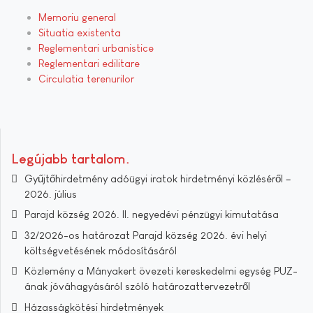
Memoriu general
Situatia existenta
Reglementari urbanistice
Reglementari edilitare
Circulatia terenurilor
Legújabb tartalom
Gyűjtőhirdetmény adóügyi iratok hirdetményi közléséről –
2026. július
Parajd község 2026. II. negyedévi pénzügyi kimutatása
32/2026-os határozat Parajd község 2026. évi helyi
költségvetésének módosításáról
Közlemény a Mányakert övezeti kereskedelmi egység PUZ-
ának jóváhagyásáról szóló határozattervezetről
Házasságkötési hirdetmények