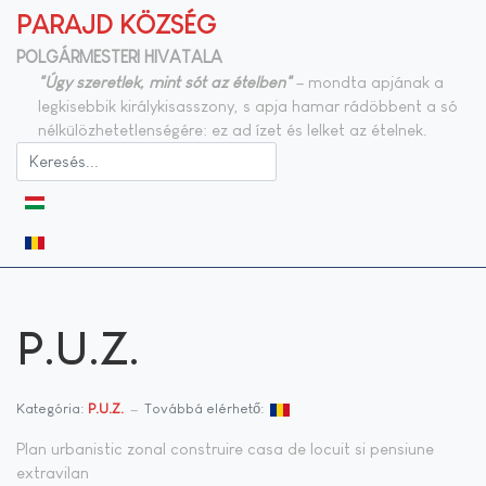
PARAJD KÖZSÉG
POLGÁRMESTERI HIVATALA
"Úgy szeretlek, mint sót az ételben"
– mondta apjának a
legkisebbik királykisasszony, s apja hamar rádöbbent a só
nélkülözhetetlenségére: ez ad ízet és lelket az ételnek.
Válasszon nyelvet
P.U.Z.
Kategória:
P.U.Z.
Továbbá elérhető:
Plan urbanistic zonal construire casa de locuit si pensiune
extravilan