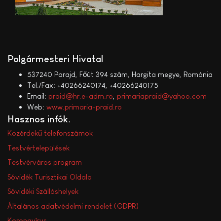
Polgármesteri Hivatal
537240 Parajd, Főút 394 szám, Hargita megye, Románia
Tel./Fax: +40266240174, +40266240175
Email:
praid@hr.e-adm.ro
,
primariapraid@yahoo.com
Web:
www.primaria-praid.ro
Hasznos infók
Közérdekű telefonszámok
Testvértelepülések
Testvérváros program
Sóvidék Turisztikai Oldala
Sóvidéki Szálláshelyek
Általános adatvédelmi rendelet (GDPR)
Koronavírus