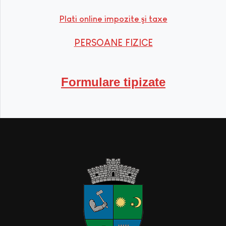
Plati online impozite şi taxe
PERSOANE FIZICE
Formulare tipizate