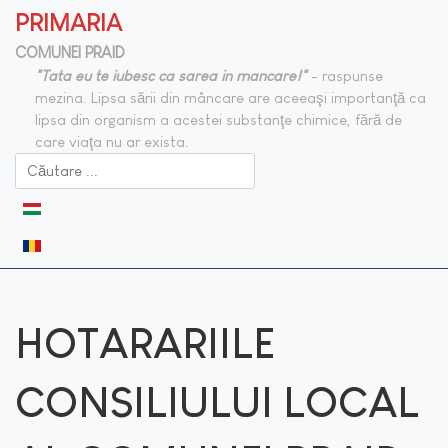
PRIMARIA
COMUNEI PRAID
"Tata eu te iubesc ca sarea in mancare!"
- raspunse
mezina. Lipsa sării din mâncare are aceeaşi importanţă ca
lipsa din organism a acestei substanţe chimice, fără de
care viaţa nu ar exista.
Selectați limba dvs
HOTARARIILE
CONSILIULUI LOCAL