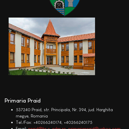
Primaria Praid
537240 Praid, str. Principala, Nr. 394, jud. Harghita
megye, Romania
Tel./Fax: +40266240174, +40266240175
Email:
praid@hr.e-adm.ro
,
primariapraid@yahoo.com