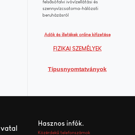
felsősófalvi ivóvízellátási és
szennyvízcsatorna-hálózati
beruházásról
Adók és illetékek online kifizetése
FIZIKAI SZEMÉLYEK
Típusnyomtatványok
Hasznos infók
ivatal
Közérdekű telefonszámok