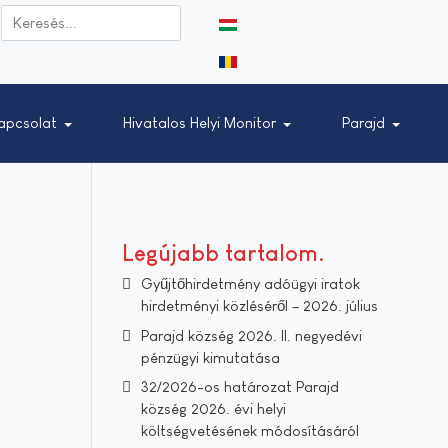
Válasszon nyelvet
apcsolat
Hivatalos Helyi Monitor
Parajd
Legújabb tartalom
Gyűjtőhirdetmény adóügyi iratok
hirdetményi közléséről – 2026. július
Parajd község 2026. II. negyedévi
pénzügyi kimutatása
32/2026-os határozat Parajd
község 2026. évi helyi
költségvetésének módosításáról