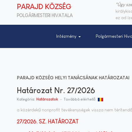
"Úgy sze
PARAJD KÖZSÉG
királyki
POLGÁRMESTERI HIVATALA
ez ad íze
Intézmény
Polgármesteri Hiva
PARAJD KÖZSÉG HELYI TANÁCSÁNAK HATÁROZATAI
Határozat Nr. 27/2026
Kategória:
Határozatok
Továbbá elérhető:
a közérdekű nonprofit tevékenységek vissza nem téríten
27/2026. SZ. HATÁROZAT