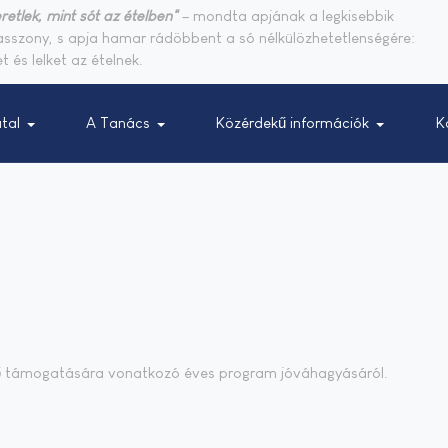
retlek, mint sót az ételben"
– mondta apjának a legkisebbik
sasszony, s apja hamar rádöbbent a só nélkülözhetetlenségére:
t és lelket az ételnek.
tal
A Tanács
Közérdekű információk
K
dő támogatására vonatkozó éves program jóváhagyásáról.